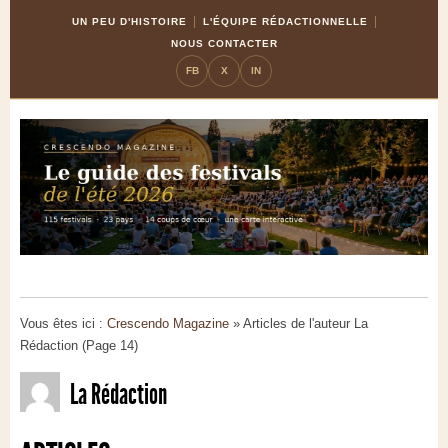
Skip
Aller
UN PEU D'HISTOIRE
L'ÉQUIPE RÉDACTIONNELLE
to
à
NOUS CONTACTER
Content
la
FB
X
IN
navigation
Vous êtes ici :
Crescendo Magazine
» Articles de l'auteur La
Rédaction (Page 14)
La Rédaction