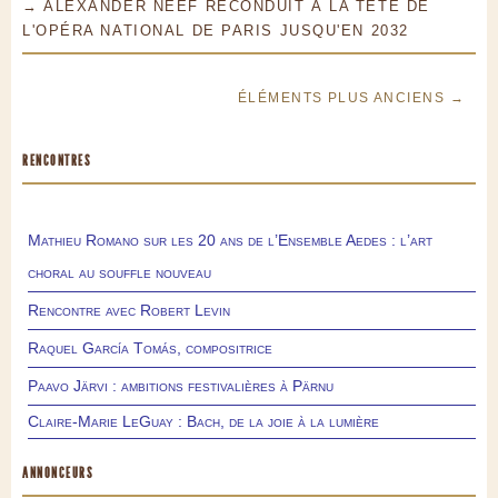
→ ALEXANDER NEEF RECONDUIT À LA TÊTE DE
L'OPÉRA NATIONAL DE PARIS JUSQU'EN 2032
ÉLÉMENTS PLUS ANCIENS →
RENCONTRES
Mathieu Romano sur les 20 ans de l’Ensemble Aedes : l’art
choral au souffle nouveau
Rencontre avec Robert Levin
Raquel García Tomás, compositrice
Paavo Järvi : ambitions festivalières à Pärnu
Claire-Marie LeGuay : Bach, de la joie à la lumière
ANNONCEURS