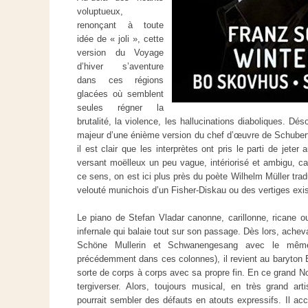
voluptueux,
renonçant à toute
idée de « joli », cette
version du
Voyage
d’hiver
s’aventure
dans ces régions
glacées où semblent
seules régner la
brutalité, la violence, les hallucinations diaboliques. Déso
majeur d’une énième version du chef d’œuvre de Schubert
il est clair que les interprètes ont pris le parti de jeter
versant moëlleux un peu vague, intér
iorisé et ambigu, ca
ce sens, on est ici plus près du poète Wilhelm Müller tr
velouté munichois d’un Fisher-Diskau ou des vertiges exist
Le piano de Stefa
n Vladar canonne, carillonne, ricane o
infernale qui balaie tout sur son passage. Dès lors,
achevan
Schöne Mullerin
et
Schwanengesang
avec le même 
précédemmen
t dans ces colonnes), il revient au baryto
sorte de corps à corps avec sa propre fin. En ce grand Nord
tergiverser. Alors, toujours musical, en très grand artis
pourrait sembler des défauts en atouts expressifs. Il ac