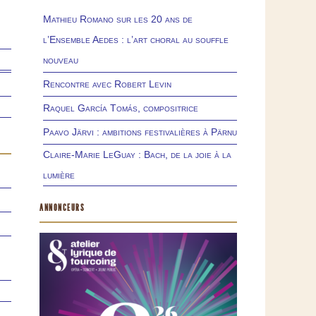
Mathieu Romano sur les 20 ans de
l’Ensemble Aedes : l’art choral au souffle
nouveau
Rencontre avec Robert Levin
Raquel García Tomás, compositrice
Paavo Järvi : ambitions festivalières à Pärnu
Claire-Marie LeGuay : Bach, de la joie à la
lumière
ANNONCEURS