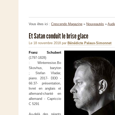
Vous êtes ici :
Crescendo Magazine
»
Nouveautés
»
Audi
Et Satan conduit le brise glace
Le 18 novembre 2018
par
Bénédicte Palaux-Simonnet
Franz Schubert
(1797-1828)
:
Winterresise.
Bo
Skovhus, baryton
;
Stefan Vladar,
piano.
2017- DDD -
66:37- présentation,
livret en anglais et
allemand-chanté en
allemand - Capriccio
C
5291
Au-
delà des néants