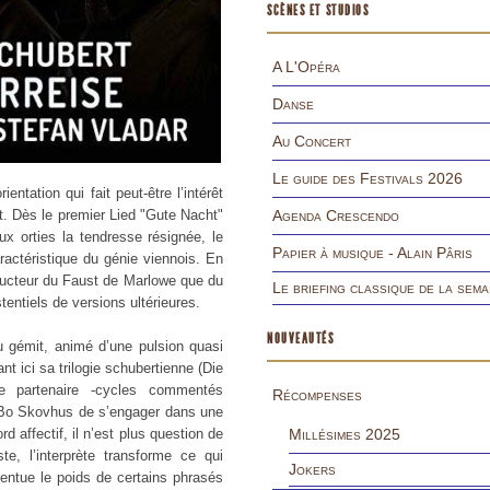
SCÈNES ET STUDIOS
A L'Opéra
Danse
Au Concert
Le guide des Festivals 2026
rient
ation qui fait peut-être l’intérêt
. Dès le premier Lied "
Gute Nacht"
Agenda Crescendo
 aux orties la tendresse résignée, le
Papier à musique - Alain Pâris
ractéristique du génie viennois. En
aducteur du Faust de Marlowe que du
Le briefing classique de la sema
entiels de versions ultérieures.
NOUVEAUTÉS
u gémit,
animé d’une pulsion quasi
t ici sa trilogie schubertienne (
Die
partenaire -
cycles commentés
Récompenses
n Bo Skovhus de s’engager dans une
 affectif, il n’est plus question de
Millésimes 2025
te, l’interprète transform
e ce qui
Jokers
centue le poids de certains phrasés