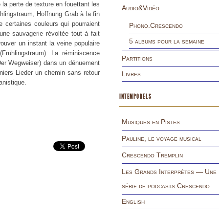
a perte de texture en fouettant les
Audio&Vidéo
hlings
traum, Hoffnung Grab
à la fin
 certaines couleurs qui pourraient
Phono.Crescendo
une sauvagerie révoltée tout à fait
5 albums pour la semaine
etrouver un instant la veine populaire
(
Frühlingstraum
). La réminiscence
Partitions
er Wegweiser
) dans un dénuement
rniers Lieder un chemin sans retour
Livres
anistique.
INTEMPORELS
Musiques en Pistes
Pauline, le voyage musical
Crescendo Tremplin
Les Grands Interprètes — Une
série de podcasts Crescendo
English