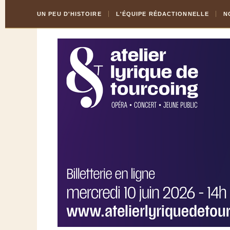
Skip
Aller
UN PEU D'HISTOIRE
L'ÉQUIPE RÉDACTIONNELLE
N
to
à
Content
la
navigation