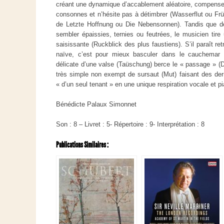
créant une dynamique d’accablement aléatoire, compense l
consonnes et n’hésite pas à détimbrer (
Wasserflut
ou
Frü
de
Letzte Hoffnung
ou
Die Nebensonnen
)
.
Tandis que de
sembler épaissies, ternies ou feutrées, le musicien tire 
saisissante (
Ruckblick
des plus faustiens
). S
’il paraît r
naïve, c’est pour mieux basculer dans le cauchemar 
délicate d’une valse (
Taüschung
) berce le « passage » (
D
très simple non exempt de sursa
ut (
Mut
) faisant des de
« d’un seul tenant » en une unique respiration vocale et pi
Bénédicte Palaux Simonnet
Son : 8 – Livret : 5- Répertoire : 9- Interprétation : 8
Publications Similaires :