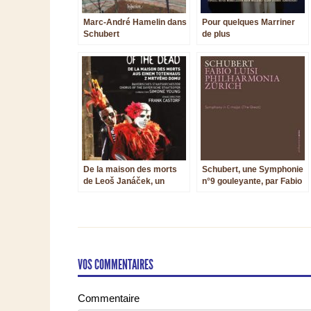
Marc-André Hamelin dans
Pour quelques Marriner
Schubert
de plus
De la maison des morts
Schubert, une Symphonie
de Leoš Janáček, un
n°9 gouleyante, par Fabio
opéra à la sauce Castorf
Luisi à Zurich
VOS COMMENTAIRES
Commentaire