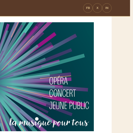
FB
X
IN