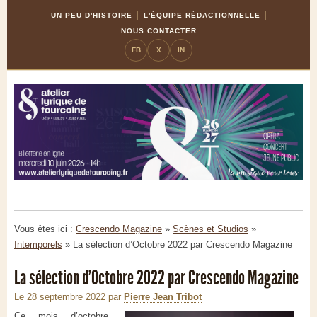
Skip
Aller
UN PEU D'HISTOIRE
L'ÉQUIPE RÉDACTIONNELLE
to
à
NOUS CONTACTER
Content
la
FB
X
IN
navigation
Vous êtes ici :
Crescendo Magazine
»
Scènes et Studios
»
Intemporels
»
La sélection d’Octobre 2022 par Crescendo Magazine
La sélection d’Octobre 2022 par Crescendo Magazine
Le 28 septembre 2022
par
Pierre Jean Tribot
Ce mois d’octobre