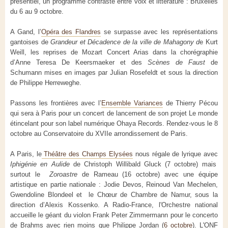
présentiel, un programme contrasté entre voix et littérature : Bruxelles
du 6 au 9 octobre.
A Gand, l’
Opéra des Flandres
se surpasse avec les représentations
gantoises de
Grandeur et Décadence de la ville de Mahagony d
e Kurt
Weill, les reprises de Mozart Concert Arias dans la chorégraphie
d’Anne Teresa De Keersmaeker et des
Scènes de Faust
de
Schumann mises en images par
Julian Rosefeldt et sous la direction
de Philippe Herreweghe.
Passons les frontières avec l’
Ensemble Variances
de Thierry Pécou
qui sera à Paris pour un concert de lancement de son projet Le monde
étincelant pour son label numérique Ohaya Records. Rendez-vous le 8
octobre au Conservatoire du XVIIe arrondissement de Paris.
A Paris, le
Théâtre des Champs Elysées
nous régale de lyrique avec
Iphigénie en Aulide
de Christoph Willibald Gluck (7 octobre) mais
surtout le
Zoroastre
de Rameau (16 octobre) avec une équipe
artistique en partie nationale : Jodie Devos, Reinoud Van Mechelen,
Gwendoline Blondeel et le Chœur de Chambre de Namur, sous la
direction d’Alexis Kossenko. A Radio-France, l'Orchestre national
accueille le géant du violon Frank Peter Zimmermann pour le concerto
de Brahms avec rien moins que Philippe Jordan (
6 octobre
). L'ONF