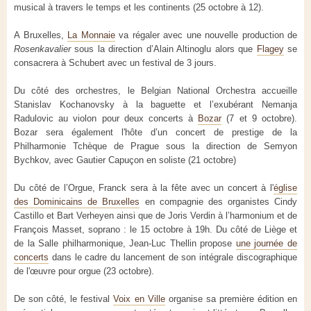
musical à travers le temps et les continents (25 octobre à 12).
A Bruxelles,
La Monnaie
va régaler avec une nouvelle production de
Rosenkavalier
sous la direction d’Alain Altinoglu alors que
Flagey
se
consacrera à Schubert avec un festival de 3 jours.
Du côté des orchestres, le Belgian National Orchestra accueille
Stanislav Kochanovsky à la baguette et l’exubérant Nemanja
Radulovic au violon pour deux concerts à
Bozar
(7 et 9 octobre).
Bozar sera également l'hôte d’un concert de prestige de la
Philharmonie Tchèque de Prague sous la direction de Semyon
Bychkov, avec Gautier Capuçon en soliste (21 octobre)
Du côté de l’Orgue, Franck sera à la fête avec un concert à l'
église
des Dominicains de Bruxelles
en compagnie des organistes Cindy
Castillo et Bart Verheyen ainsi que de Joris Verdin à l’harmonium et de
François Masset, soprano : le 15 octobre à 19h. Du côté de Liège et
de la Salle philharmonique, Jean-Luc Thellin propose
une journée de
concerts
dans le cadre du lancement de son intégrale discographique
de l'œuvre pour orgue (23 octobre).
De son côté, le festival
Voix en Ville
organise sa première édition en