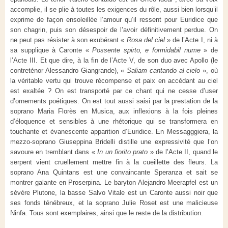
accomplie, il se plie à toutes les exigences du rôle, aussi bien lorsqu’il
exprime de façon ensoleillée l’amour qu’il ressent pour Euridice que
son chagrin, puis son désespoir de l’avoir définitivement perdue. On
ne peut pas résister à son exubérant «
Rosa del ciel
» de l’Acte I, ni à
sa supplique à Caronte «
Possente spirto, e formidabil nume
» de
l’Acte III. Et que dire, à la fin de l’Acte V, de son duo avec Apollo (le
contreténor Alessandro Giangrande), «
Saliam cantando al cielo
», où
la véritable vertu qui trouve récompense et paix en accédant au ciel
est exaltée ? On est transporté par ce chant qui ne cesse d’user
d’ornements poétiques. On est tout aussi saisi par la prestation de la
soprano Maria Florès en Musica, aux inflexions à la fois pleines
d’éloquence et sensibles à une rhétorique qui se transformera en
touchante et évanescente apparition d’Euridice. En Messagggiera, la
mezzo-soprano Giuseppina Bridelli distille une expressivité que l’on
savoure en tremblant dans «
In un fiorito prato
» de l’Acte II, quand le
serpent vient cruellement mettre fin à la cueillette des fleurs. La
soprano Ana Quintans est une convaincante Speranza et sait se
montrer galante en Proserpina. Le baryton Alejandro Meerapfel est un
sévère Plutone, la basse Salvo Vitale est un Caronte aussi noir que
ses fonds ténébreux, et la soprano Julie Roset est une malicieuse
Ninfa. Tous sont exemplaires, ainsi que le reste de la distribution.