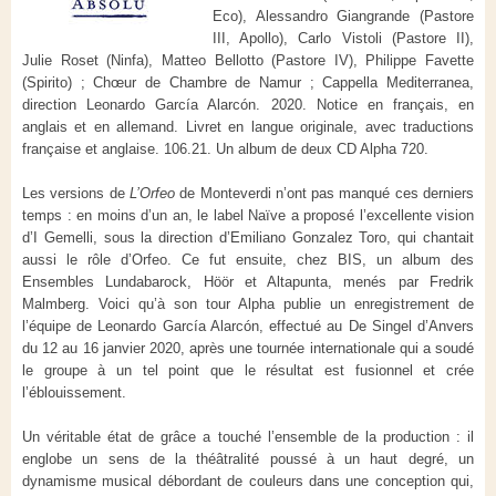
Eco), Alessandro Giangrande (Pastore
III, Apollo), Carlo Vistoli (Pastore II),
Julie Roset (Ninfa), Matteo Bellotto (Pastore IV), Philippe Favette
(Spirito) ; Chœur de Chambre de Namur ; Cappella Mediterranea,
direction Leonardo García Alarcón. 2020. Notice en français, en
anglais et en allemand. Livret en langue originale, avec traductions
française et anglaise. 106.21. Un album de deux CD Alpha 720.
Les versions de
L’Orfeo
de Monteverdi n’ont pas manqué ces derniers
temps : en moins d’un an, le label Naïve a proposé l’excellente vision
d’I Gemelli, sous la direction d’Emiliano Gonzalez Toro, qui chantait
aussi le rôle d’Orfeo. Ce fut ensuite, chez BIS, un album des
Ensembles Lundabarock, Höör et Altapunta, menés par Fredrik
Malmberg. Voici qu’à son tour Alpha publie un enregistrement de
l’équipe de Leonardo García Alarcón, effectué au De Singel d’Anvers
du 12 au 16 janvier 2020, après une tournée internationale qui a soudé
le groupe à un tel point que le résultat est fusionnel et crée
l’éblouissement.
Un véritable état de grâce a touché l’ensemble de la production : il
englobe un sens de la théâtralité poussé à un haut degré, un
dynamisme musical débordant de couleurs dans une conception qui,