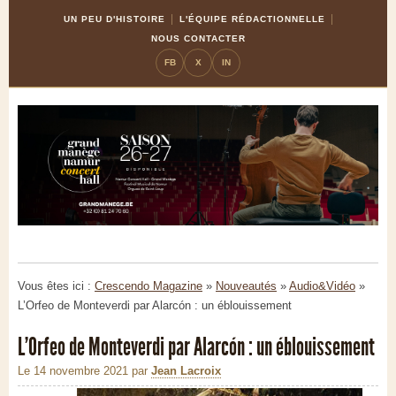
Skip
Aller
UN PEU D'HISTOIRE
L'ÉQUIPE RÉDACTIONNELLE
to
à
NOUS CONTACTER
Content
la
FB
X
IN
navigation
Vous êtes ici :
Crescendo Magazine
»
Nouveautés
»
Audio&Vidéo
»
L’Orfeo de Monteverdi par Alarcón : un éblouissement
L’Orfeo de Monteverdi par Alarcón : un éblouissement
Le 14 novembre 2021
par
Jean Lacroix