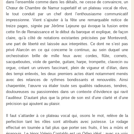
dans l’ensemble comme dans les détails, ne cesse de convaincre, un
Chœur de Chambre de Namur superlatif et un plateau vocal de rêve,
le tout conduit par un chef dont l’enthousiasme communicatif
impressionne. Vient s’ajouter à la fête une remarquable notice de
treize pages, signée par Jérôme Lejeune qui évoque la fusion entre
cette fin de Renaissance et le début du baroque et explique, de façon
claire, qu’à côté de notations existantes précisées par Monteverdi,
une part de liberté est laissée aux interprètes. Ce dont ne s’est pas
privé Alarcón en ce qui concerne le continuo, au sein duquel une
orchestration brille de mille feux avec cordes, flûte, cornets,
sacqueboutes, viole de gambe, guitare, harpe, trompette, clavecin ou
orgue, créant un univers fascinant, plein de vigueur et d’élan, dans
des tempi enlevés, les deux premiers actes étant notamment menés
avec des relances de rythmes bondissants et renouvelés. Ainsi
charpentée, l’œuvre va étaler toute ses qualités radieuses, tendres,
douloureuses ou passionnées dans un contexte d’évidence qui ravit
l’auditeur. D’autant plus que la prise de son est d’une clarté et d’une
précision qui ajoutent au plaisir.
Il faut s’attarder à ce plateau vocal qui, osons le mot, relève de la
perfection tant les rôles sont attribués avec justesse. Le rodage
effectué en tournée a fait plus que porter ses fruits, il les a mûris et
épanouis. Le ténor Valerio Contaldo est un Orfeo idéal ; avec sa voix