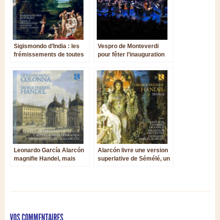
Sigismondo d’India : les
Vespro de Monteverdi
frémissements de toutes
pour fêter l’inauguration
les émotions humaines
officielle du Namur
Concert Hall
Leonardo García Alarcón
Alarcón livre une version
magnifie Handel, mais
superlative de Sémélé, un
encore plus Giovanni
chef-d’œuvre de Handel
Paolo Colonna
VOS COMMENTAIRES