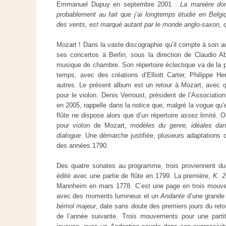
Emmanuel Dupuy en septembre 2001 :
La manière don
probablement au fait que j’ai longtemps étudié en Belg
des vents, est marqué autant par le monde anglo-saxon, q
Mozart ! Dans la vaste discographie qu’il compte à son ac
ses concertos à Berlin, sous la direction de Claudio 
musique de chambre. Son répertoire éclectique va de la 
temps, avec des créations d’Elliott Carter, Philippe H
autres. Le présent album est un retour à Mozart, avec q
pour le violon. Denis Verroust, président de l’Associatio
en 2005, rappelle dans la notice que, malgré la vogue qu’e
flûte ne dispose alors que d’un répertoire assez limité.
pour violon de Mozart,
modèles du genre, idéales dans
dialogue
. Une démarche justifiée, plusieurs adaptations d
des années 1790.
Des quatre sonates au programme, trois proviennent du 
édité avec une partie de flûte en 1799. La première,
K. 2
Mannheim en mars 1778. C’est une page en trois mouveme
avec des moments lumineux et un
Andante
d’une grande
bémol majeur
, date sans doute des premiers jours du ret
de l’année suivante. Trois mouvements pour une parti