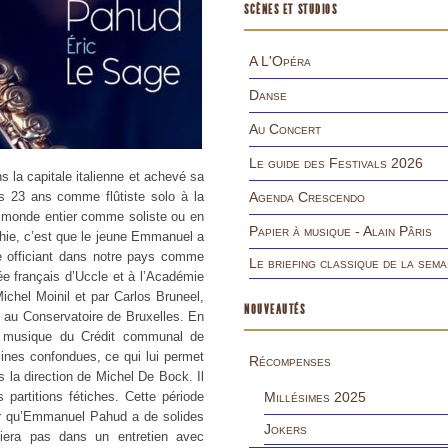
SCÈNES ET STUDIOS
A L'Opéra
Danse
Au Concert
Le guide des Festivals 2026
s la capitale italienne et achevé sa
23 ans comme flûtiste solo à la
Agenda Crescendo
 le monde entier comme soliste ou en
Papier à musique - Alain Pâris
hie, c’est que le jeune Emmanuel a
e officiant dans notre pays comme
Le briefing classique de la sema
e français d’Uccle et à l’Académie
hel Moinil et par Carlos Bruneel,
NOUVEAUTÉS
ge au Conservatoire de Bruxelles. En
de musique du Crédit communal de
plines confondues, ce qui lui permet
Récompenses
s la direction de Michel De Bock. Il
 partitions fétiches. Cette période
Millésimes 2025
er qu’Emmanuel Pahud a de solides
Jokers
liera pas dans un entretien avec