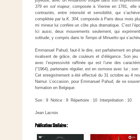
joyeuse, avec un
Andantino
souple dans son expressivité
379 en sol majeur
, composée à Vienne en 1781, elle 
contrastés, entre intensité et sensibilité, qui s’achèv
complétée par la
K. 304
, composée à Paris deux mois plu
mi mineur lui confère un côte plus dramatique. C’est l’é
Ici aussi, deux mouvements seulement, qui expriment
solitude, y compris dans le
Tempo di Minuetto
qui s’ach
Emmanuel Pahud, faut-il le dire, est parfaitement en pha
rivalisent de grâce, de couleurs et d’élégance. Son jeu 
avec l’expressivité raffinée qui est l’une des caracté
(°1964), partenaire régulier, est en osmose avec lui ; son p
Cet enregistrement a été effectué du 31 octobre au 4 
Namur. L’occasion, pour Emmanuel Pahud, de se souven
formation en Belgique.
Son : 9 Notice : 9 Répertoire : 10 Interprétation : 10
Jean Lacroix
Publications Similaires :