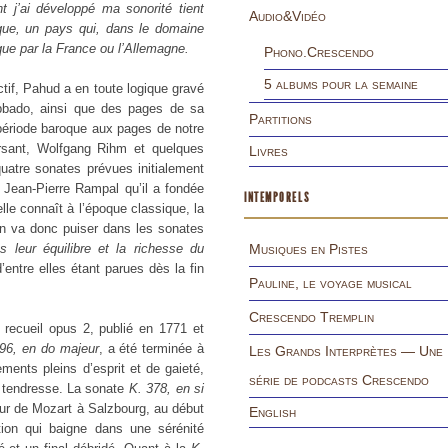
t j’ai développé ma sonorité tient
Audio&Vidéo
ique, un pays qui, dans le domaine
ue par la France ou l’Allemagne.
Phono.Crescendo
5 albums pour la semaine
tif, Pahud a en toute logique gravé
Abbado, ainsi que des pages de sa
Partitions
période baroque aux pages de notre
ersant, Wolfgang Rihm et quelques
Livres
uatre sonates prévues initialement
n Jean-Pierre Rampal qu’il a fondée
INTEMPORELS
lle connaît à l’époque classique, la
 On va donc puiser dans les sonates
 leur équilibre et la richesse du
Musiques en Pistes
’entre elles étant parues dès la fin
Pauline, le voyage musical
Crescendo Tremplin
recueil opus 2, publié en 1771 et
96, en do majeur
, a été terminée à
Les Grands Interprètes — Une
nts pleins d’esprit et de gaieté,
série de podcasts Crescendo
 tendresse. La sonate
K. 378, en si
our de Mozart à Salzbourg, au début
English
tion qui baigne dans une sérénité