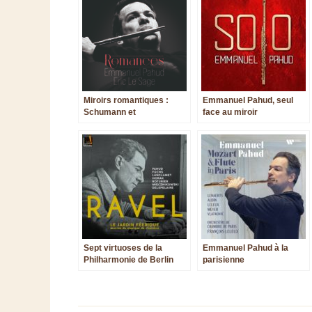
Miroirs romantiques :
Emmanuel Pahud, seul
Schumann et
face au miroir
Mendelssohn à travers la
instrumental
flûte d’Emmanuel Pahud
Sept virtuoses de la
Emmanuel Pahud à la
Philharmonie de Berlin
parisienne
remettent à l’heure l’art
chambriste de Ravel