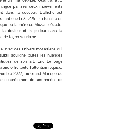
 et un final débridé. Quant à la
K.
intrigue par ses deux mouvements
ent dans la douceur. L’affiche est
s tard que la
K. 296
; sa tonalité en
poque où la mère de Mozart décède.
 la douleur et la pudeur dans la
ève de façon soudaine.
se avec ces univers mozartiens qui
subtil souligne toutes les nuances
ristiques de son art. Eric Le Sage
iano offre toute l’attention requise.
novembre 2022, au Grand Manège de
ir concrètement de ses années de