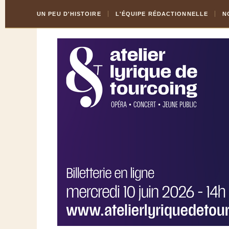
Skip
Aller
UN PEU D'HISTOIRE
L'ÉQUIPE RÉDACTIONNELLE
N
to
à
Content
la
navigation