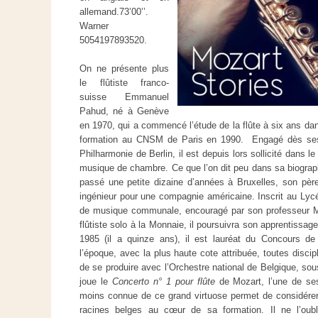
allemand.73’00’’.
Warner
5054197893520.
On ne présente plus
le flûtiste franco-
suisse Emmanuel
Pahud, né à Genève
en 1970, qui a commencé l’étude de la flûte à six ans dan
formation au CNSM de Paris en 1990. Engagé dès ses 
Philharmonie de Berlin, il est depuis lors sollicité dans
musique de chambre. Ce que l’on dit peu dans sa biograp
passé une petite dizaine d’années à Bruxelles, son pèr
ingénieur pour une compagnie américaine. Inscrit au Lycé
de musique communale, encouragé par son professeur Mic
flûtiste solo à la Monnaie, il poursuivra son apprentissa
1985 (il a quinze ans), il est lauréat du Concours 
l’époque, avec la plus haute cote attribuée, toutes disci
de se produire avec l’Orchestre national de Belgique, sou
joue le
Concerto n° 1 pour flûte
de Mozart, l’une de ses
moins connue de ce grand virtuose permet de considér
racines belges au cœur de sa formation. Il ne l’oub