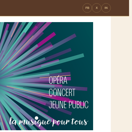
FB
X
IN