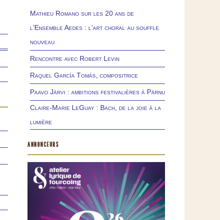
Mathieu Romano sur les 20 ans de
l’Ensemble Aedes : l’art choral au souffle
nouveau
Rencontre avec Robert Levin
Raquel García Tomás, compositrice
Paavo Järvi : ambitions festivalières à Pärnu
Claire-Marie LeGuay : Bach, de la joie à la
lumière
ANNONCEURS