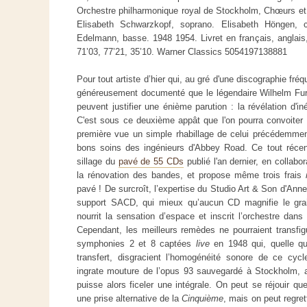
Orchestre philharmonique royal de Stockholm, Chœurs et 
Elisabeth Schwarzkopf, soprano. Elisabeth Höngen, c
Edelmann, basse. 1948 1954. Livret en français, anglais,
71’03, 77’21, 35’10. Warner Classics 5054197138881
Pour tout artiste d’hier qui, au gré d'une discographie fr
généreusement documenté que le légendaire Wilhelm Furt
peuvent justifier une énième parution : la révélation d'inéd
C'est sous ce deuxième appât que l'on pourra convoiter l
première vue un simple rhabillage de celui précédemmen
bons soins des ingénieurs d'Abbey Road. Ce tout récent b
sillage du
pavé de 55 CDs
publié l'an dernier, en collab
la rénovation des bandes, et propose même trois frais
pavé ! De surcroît, l’expertise du Studio Art & Son d'Ann
support SACD, qui mieux qu’aucun CD magnifie le grai
nourrit la sensation d’espace et inscrit l’orchestre dans
Cependant, les meilleurs remèdes ne pourraient transfi
symphonies 2 et 8 captées
live
en 1948 qui, quelle que
transfert, disgracient l’homogénéité sonore de ce cycl
ingrate mouture de l’opus 93 sauvegardé à Stockholm, a
puisse alors ficeler une intégrale. On peut se réjouir qu
une prise alternative de la
Cinquième
, mais on peut regret