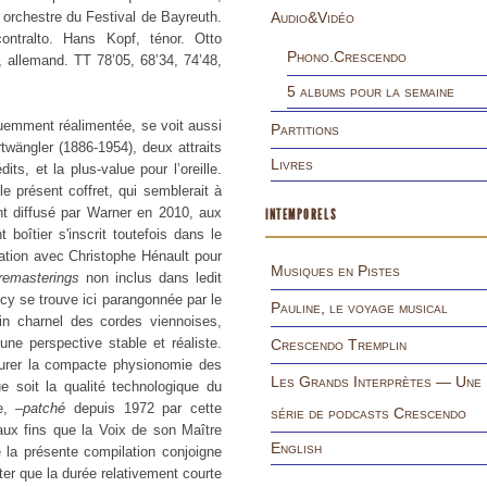
orchestre du Festival de Bayreuth.
Audio&Vidéo
ontralto. Hans Kopf, ténor. Otto
Phono.Crescendo
 allemand. TT 78’05, 68’34, 74’48,
5 albums pour la semaine
équemment réalimentée, se voit aussi
Partitions
wängler (1886-1954), deux attraits
Livres
its, et la plus-value pour l’oreille.
e présent coffret, qui semblerait à
t diffusé par Warner en 2010, aux
INTEMPORELS
oîtier s'inscrit toutefois dans le
oration avec Christophe Hénault pour
Musiques en Pistes
remasterings
non inclus dans ledit
ecy se trouve ici parangonnée par le
Pauline, le voyage musical
n charnel des cordes viennoises,
 une perspective stable et réaliste.
Crescendo Tremplin
gurer la compacte physionomie des
Les Grands Interprètes — Une
 soit la qualité technologique du
e, –
patché
depuis 1972 par cette
série de podcasts Crescendo
ux fins que la Voix de son Maître
English
e la présente compilation conjoigne
ter que la durée relativement courte