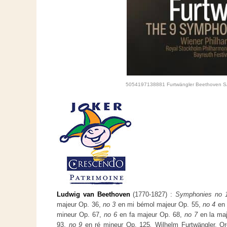
5054197138881 Furtwängler Beethoven 
Ludwig van Beethoven
(1770-1827) :
Symphonies no
majeur Op. 36,
no 3
en mi bémol majeur Op. 55,
no 4
en
mineur Op. 67,
no 6
en fa majeur Op. 68,
no 7
en la maj
93,
no 9
en ré mineur Op. 125
.
Wilhelm Furtwängler, O