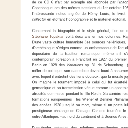
de ce CD 6 n'ait par exemple été abondée par l’
Inac
Copenhague lors des mêmes sessions du 1er octobre 1950.
l’intéressante notice signée de Rémy Louis, le livret 
collector
en étoffant l’iconographie et le matériel éditorial.
Concernant la biographie et le style général, l’on se 
Stéphane Topakian
voilà deux ans en nos colonnes. Rapp
D'une vaste culture humaniste (les sources helléniques, l
d'archéologue s’érigea comme un ambassadeur de l'art a
dépositaire de la tradition romantique, même s’il s’
contemporain (création à Francfort en 1927 du premier
Berlin en 1928 des
Variations
op. 31 de Schoenberg…).
mêler de politique, son sacerdoce devint lourd à assumer 
avec lequel il entretint des liens douteux, que la morale j
On imagine le tourment imposé à celui qui fut écartelé e
germanique et sa transmission vécue comme un apostolat
atrocités commises pendant le IIIe Reich. Sa carrière res
formations européennes : les Wiener et Berliner Philharmo
des années 1920 jusqu’à sa mort, même si un poste lui
prestigieuse phalange de Chicago. Car ses tournées le 
outre-Atlantique, –au nord du continent et à Buenos Aires.
Furtwängler entretint des relations compliquées ave