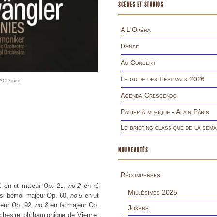
SCÈNES ET STUDIOS
A L'Opéra
Danse
Au Concert
Le guide des Festivals 2026
SACD.indd
Agenda Crescendo
Papier à musique - Alain Pâris
Le briefing classique de la sema
NOUVEAUTÉS
Récompenses
 1
en ut majeur Op. 21,
no 2
en ré
Millésimes 2025
 si bémol majeur Op. 60,
no 5
en ut
eur Op. 92,
no 8
en fa majeur Op.
Jokers
rchestre philharmonique de Vienne,