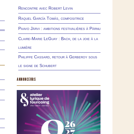
Rencontre avec Robert Levin
Raquel García Tomás, compositrice
Paavo Järvi : ambitions festivalières à Pärnu
Claire-Marie LeGuay : Bach, de la joie à la
lumière
Philippe Cassard, retour à Gerberoy sous
le signe de Schubert
ANNONCEURS