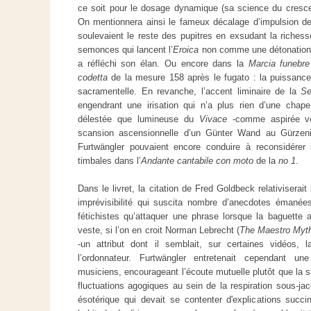
ce soit pour le dosage dynamique (sa science du cresc
On mentionnera ainsi le fameux décalage d’impulsion de
soulevaient le reste des pupitres en exsudant la riches
semonces qui lancent l’
Eroica
non comme une détonation 
a réfléchi son élan. Ou encore dans la
Marcia funebre
codetta
de la mesure 158 après le fugato : la puissance ri
sacramentelle. En revanche, l’accent liminaire de la
S
engendrant une irisation qui n’a plus rien d’une chape
délestée que lumineuse du
Vivace
-comme aspirée ver
scansion ascensionnelle d’un Günter Wand au Gürzeni
Furtwängler pouvaient encore conduire à reconsidérer l
timbales dans l’
Andante cantabile con moto
de la
no 1
.
Dans le livret, la citation de Fred Goldbeck relativiserait 
imprévisibilité qui suscita nombre d’anecdotes émanées
fétichistes qu’attaquer une phrase lorsque la baguette a
veste, si l’on en croit Norman Lebrecht (
The Maestro Myt
-un attribut dont il semblait, sur certaines vidéos,
l’ordonnateur. Furtwängler entretenait cependant un
musiciens, encourageant l’écoute mutuelle plutôt que la s
fluctuations agogiques au sein de la respiration sous-ja
ésotérique qui devait se contenter d'explications succi