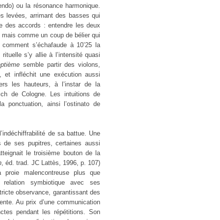
endo) ou la résonance harmonique.
s levées, arrimant des basses qui
se des accords : entendre les deux
mais comme un coup de bélier qui
comment s’échafaude à 10’25 la
tuelle s’y allie à l’intensité quasi
eptième
semble partir des violons,
, et infléchit une exécution aussi
s les hauteurs, à l’instar de la
ch de Cologne. Les intuitions de
a ponctuation, ainsi l’ostinato de
l’indéchiffrabilité de sa battue. Une
 de ses pupitres, certaines aussi
tteignait le troisième bouton de la
h
, éd. trad. JC Lattès, 1996, p. 107)
 la proie malencontreuse plus que
e relation symbiotique avec ses
tricte observance, garantissant des
cente. Au prix d’une communication
nctes pendant les répétitions. Son