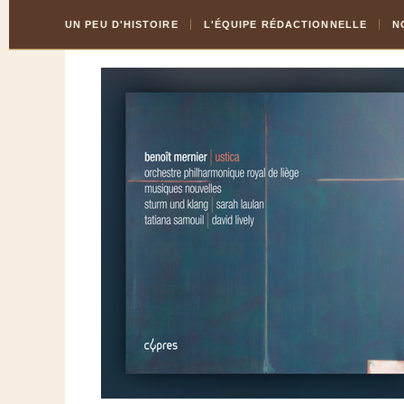
Skip
Aller
UN PEU D'HISTOIRE
L'ÉQUIPE RÉDACTIONNELLE
N
to
à
Content
la
navigation