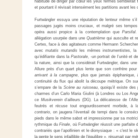
habitude de diriger par cœur les yeux fermés semblerait 
et pourtant il révisait intensément les partitions avant les
Furtwängler essuya une réputation de lenteur même s’il n
passages jugés moins cruciaux, et malgré ses tempos
opéra aussi propice à la contemplation que
Parsifal
.
allégation usurpée dans une
Quatrième
qui ausculte et re
Certes, face à des agitateurs comme Hermann Scherche
avec
mutatis mutandis
les mêmes instrumentistes, la 
qu’édifiante dans la
Pastorale
, -un portrait de l’unité et
la nature, ainsi que la considérait Furtwängler, dans une
Allure près d’un quart plus lente que son confrère pour 
arrivant à la campagne
, plus que jamais épiphanique, 
continuité du flux qui abolit la découpe métrique. On su
s’empare de la
Scène au ruisseau
, quoiqu’il existe des
charmes d’un Carlo Maria Giulini (à Londres ou Los Ange
ce
Musikverein
d’ailleurs (DG). La délicatesse de l’
Alle
feutrés et récuse tout engourdissement morbide, à l
contrario
, on jaugera l’éventail de tempi dans le conséc
pieds dans le même sabot et impressionne par sa motricit
rythmique du
Finale
, où Furtwängler réussit une parfaite d
contrariés que l’apollinien et le dionysiaque : « c'est le s
la pente le sens infaillible de l'équilibre », résumait par