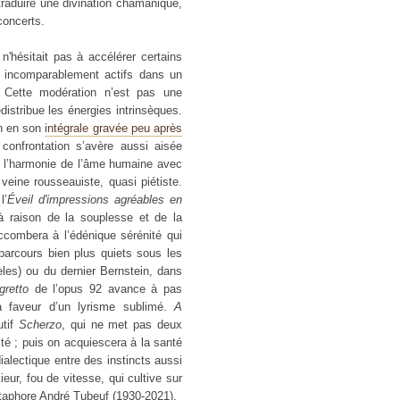
traduire une divination chamanique,
 concerts.
'hésitait pas à accélérer certains
 incomparablement actifs dans un
 Cette modération n’est pas une
distribue les énergies intrinsèques.
n en son
intégrale gravée peu après
confrontation s’avère aussi aisée
 de l’harmonie de l’âme humaine avec
 veine rousseauiste, quasi piétiste.
l’
Éveil d'impressions agréables en
à raison de la souplesse et de la
ccombera à l’édénique sérénité qui
 parcours bien plus quiets sous les
les) ou du dernier Bernstein, dans
gretto
de l’opus 92 avance à pas
a faveur d’un lyrisme sublimé.
A
utif
Scherzo
, qui ne met pas deux
é ; puis on acquiescera à la santé
ialectique entre des instincts aussi
kieur, fou de vitesse, qui cultive sur
 métaphore André Tubeuf (1930-2021).