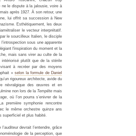
ne le dispute à la jalousie, voire à
jamais après 1927. À son retour, une
ne, lui offrit sa succession à New
 nazisme. Esthétiquement, les deux
métraliser le vecteur interprétatif.
ar le sourcilleux Italien, le disciple
l’introspection sous une apparente
ilégiant l'inspiration du moment et la
ache, mais sans virer au culte de la
ntériorisé plutôt que de la stérile
 visant à recréer par des moyens
sophait »
selon la formule de Daniel
qu’un rigoureux architecte, avide du
ure névralgique des œuvres et en
ulmine non lors de la
Tempête
mais
rage
, où l’on pourra s’enivrer de la
 La première symphonie rencontre
 avec le même orchestre quinze ans
 superficiel et plus habité.
l’auditeur devrait l’entendre, grâce
hénoménologie de la perception, que