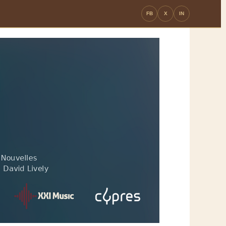
FB
X
IN