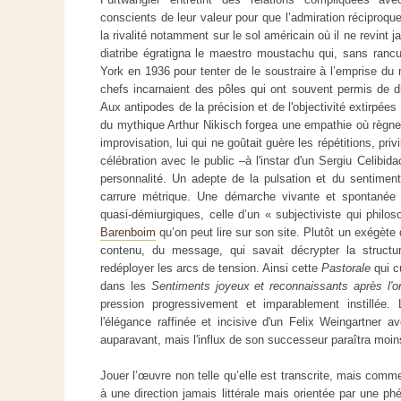
conscients de leur valeur pour que l’admiration réciproque 
la rivalité notamment sur le sol américain où il ne revint 
diatribe égratigna le maestro moustachu qui, sans rancu
York en 1936 pour tenter de le soustraire à l’emprise du
chefs incarnaient des pôles qui ont souvent permis de dia
Aux antipodes de la précision et de l'objectivité extirpées p
du mythique Arthur Nikisch forgea une empathie où règne 
improvisation, lui qui ne goûtait guère les répétitions, priv
célébration avec le public –à l'instar d'un Sergiu Celibid
personnalité. Un adepte de la pulsation et du sentiment i
carrure métrique. Une démarche vivante et spontanée
quasi-démiurgiques, celle d’un « subjectiviste qui philo
Barenboim
qu’on peut lire sur son site. Plutôt un exégète 
contenu, du message, qui savait décrypter la struct
redéployer les arcs de tension. Ainsi cette
Pastorale
qui c
dans les
Sentiments joyeux et reconnaissants après l'o
pression progressivement et imparablement instillée.
l'élégance raffinée et incisive d'un Felix Weingartner
auparavant, mais l'influx de son successeur paraîtra moins
Jouer l’œuvre non telle qu’elle est transcrite, mais comme 
à une direction jamais littérale mais orientée par une p