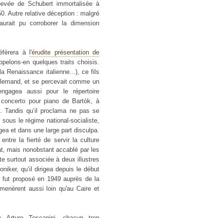
hevée
de Schubert immortalisée à
 Autre relative déception : malgré
aurait pu corroborer la dimension
réfèrera à
l'érudite présentation de
elons-en quelques traits choisis.
a Renaissance italienne...), ce fils
llemand, et se percevait comme un
engagea aussi pour le répertoire
 concerto pour piano de Bartók, à
 Tandis qu’il proclama ne pas se
sous le régime national-socialiste,
ugea et dans une large part disculpa.
ntre la fierté de servir la culture
, mais nonobstant accablé par les
te surtout associée à deux illustres
niker, qu’il dirigea depuis le début
 fut proposé en 1949 auprès de la
menèrent aussi loin qu'au Caire et
c Arturo Toscanini, chacun trop