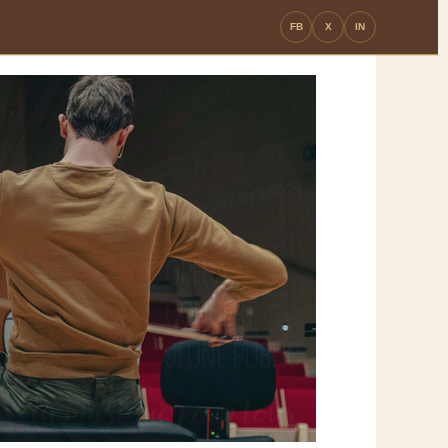
FB
X
IN