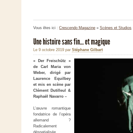
Vous êtes ici :
Crescendo Magazine
»
Scènes et Studios
Une histoire sans fin… et magique
Le 9 octobre 2019
par
Stéphane Gilbart
« Der Freischütz »
de Carl Maria von
Weber, dirigé par
Laurence Equilbey
et mis en scène par
Clément Dutilleul &
Raphaël Navarro –
L’œuvre romantique
fondatrice de l’opéra
allemand ?
Radicalement
déspatialisée,