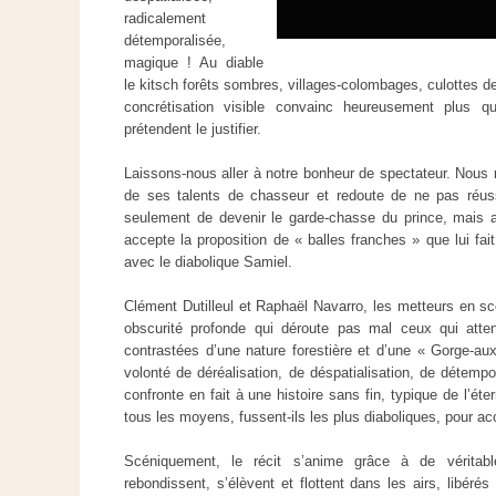
radicalement
détemporalisée,
magique ! Au diable
le kitsch forêts sombres, villages-colombages, culottes d
concrétisation visible convainc heureusement plus q
prétendent le justifier.
Laissons-nous aller à notre bonheur de spectateur. Nous 
de ses talents de chasseur et redoute de ne pas réussi
seulement de devenir le garde-chasse du prince, mais ai
accepte la proposition de « balles franches » que lui fai
avec le diabolique Samiel.
Clément Dutilleul et Raphaël Navarro, les metteurs en sc
obscurité profonde qui déroute pas mal ceux qui atten
contrastées d’une nature forestière et d’une « Gorge-aux
volonté de déréalisation, de déspatialisation, de détempo
confronte en fait à une histoire sans fin, typique de l’é
tous les moyens, fussent-ils les plus diaboliques, pour ac
Scéniquement, le récit s’anime grâce à de véritab
rebondissent, s’élèvent et flottent dans les airs, libérés