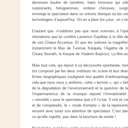
devenues boules de lumières, traits lumineux qui zèbr
surprenants, hologrammes, ombres chinoises, surgi
immerge le spectateur dans un univers féerique où les vie
technologies d’aujourd’hui. On en a plein les yeux, on s’en 
D’autant que -n’oublions pas que nous sommes à l’opéra
intonations que lui confère Laurence Equilbey à la tête 
de son Chœur Accentus. Et que les solistes la magnifient
(notamment le Max de Tuomas Katajala, l’Agathe de J
Chiara Skerath, le Kaspar de Vladimir Baykov). La fête es
Mais tout cela, qui réjouit à sa découverte spontanée, re
trio composé par les deux metteurs en scène et leur dram
fiches biographiques soulignent leur qualité d’anthropolog
cela que nous nous y arrêtons, cette « lecture », qui « fait
de la dégradation de l’environnement et la question de la
l’impermanence de la musique répond l’immatérialité
« sensible » pour le spectateur que s’il l’a lue. Il voit et c
et de comprendre, le « mode d’emploi » de la représentati
ressent avec toute son attention de spectateur. C’est dan
ce qu’elle signifie, pas dans la brochure de soirée !