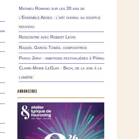
Mathieu Romano sur les 20 ans de
l’Ensemble Aedes : l’art choral au souffle
nouveau
Rencontre avec Robert Levin
Raquel García Tomás, compositrice
Paavo Järvi : ambitions festivalières à Pärnu
Claire-Marie LeGuay : Bach, de la joie à la
lumière
ANNONCEURS