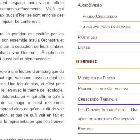
ent l’espace, miroirs aux reflets
Audio&Vidéo
ssements-effacements. Voilà qui
ux trucs d’hier se sont enrichis des
Phono.Crescendo
réjouit. Le conte revit.
5 albums pour la semaine
- la partition est exaltée par les
Partitions
de son ensemble Insula Orchestra et
 par la séduction de leurs timbres
Livres
ohanni van Oostrum, l’Ännchen de
t aussi bel et bien musicale.
INTEMPORELS
nvoie à une lecture dramaturgique du
aturge, Valentine Losseau dont les
Musiques en Pistes
ues. Une fois de plus, et c’est pour
Pauline, le voyage musical
 le lien avec le thème de l’écologie,
 déforestation », qui affirme qu’« à
Crescendo Tremplin
 de la magie » n’est réellement
omprend alors ce qu’on lui dit de voir
Les Grands Interprètes — Une
on, et pas ce qu’il voit en fait et
série de podcasts Crescendo
s la représentation que l’on trouver
English