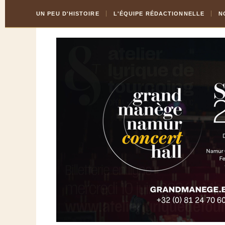
Skip
Aller
UN PEU D'HISTOIRE
L'ÉQUIPE RÉDACTIONNELLE
N
to
à
Content
la
navigation