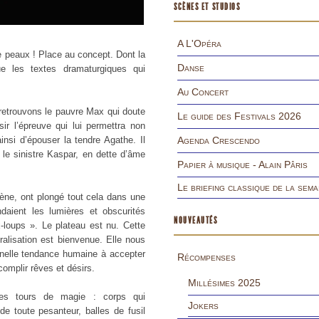
SCÈNES ET STUDIOS
A L'Opéra
e peaux ! Place au concept. Dont la
Danse
ue les textes dramaturgiques qui
Au Concert
retrouvons le pauvre Max qui doute
Le guide des Festivals 2026
r l’épreuve qui lui permettra non
nsi d’épouser la tendre Agathe. Il
Agenda Crescendo
t le sinistre Kaspar, en dette d’âme
Papier à musique - Alain Pâris
Le briefing classique de la sema
ène, ont plongé tout cela dans une
daient les lumières et obscurités
NOUVEAUTÉS
-loups ». Le plateau est nu. Cette
ralisation est bienvenue. Elle nous
ternelle tendance humaine à accepter
Récompenses
complir rêves et désirs.
Millésimes 2025
les tours de magie : corps qui
Jokers
 de toute pesanteur, balles de fusil