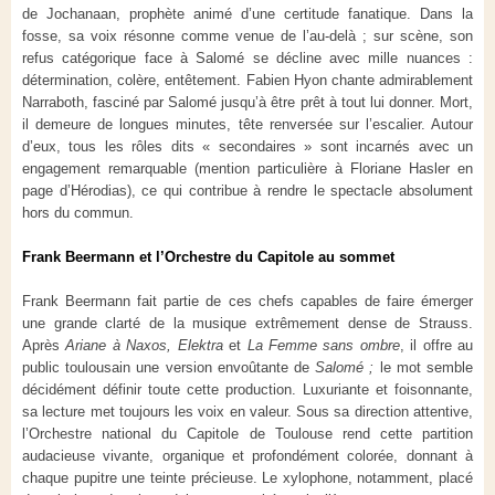
de Jochanaan, prophète animé d’une certitude fanatique. Dans la
fosse, sa voix résonne comme venue de l’au-delà ; sur scène, son
refus catégorique face à Salomé se décline avec mille nuances :
détermination, colère, entêtement. Fabien Hyon chante admirablement
Narraboth, fasciné par Salomé jusqu’à être prêt à tout lui donner. Mort,
il demeure de longues minutes, tête renversée sur l’escalier. Autour
d’eux, tous les rôles dits « secondaires » sont incarnés avec un
engagement remarquable (mention particulière à Floriane Hasler en
page d’Hérodias), ce qui contribue à rendre le spectacle absolument
hors du commun.
Frank Beermann et l’Orchestre du Capitole au sommet
Frank Beermann fait partie de ces chefs capables de faire émerger
une grande clarté de la musique extrêmement dense de Strauss.
Après
Ariane à Naxos, Elektra
et
La Femme sans ombre
, il offre au
public toulousain une version envoûtante de
Salomé ;
le mot semble
décidément définir toute cette production. Luxuriante et foisonnante,
sa lecture met toujours les voix en valeur. Sous sa direction attentive,
l’Orchestre national du Capitole de Toulouse rend cette partition
audacieuse vivante, organique et profondément colorée, donnant à
chaque pupitre une teinte précieuse. Le xylophone, notamment, placé