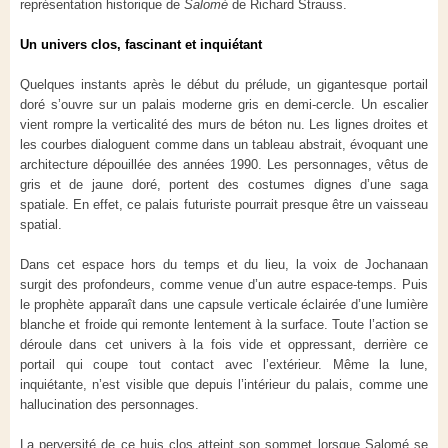
représentation historique de
Salomé
de Richard Strauss.
Un univers clos, fascinant et inquiétant
Quelques instants après le début du prélude, un gigantesque portail
doré s’ouvre sur un palais moderne gris en demi-cercle. Un escalier
vient rompre la verticalité des murs de béton nu. Les lignes droites et
les courbes dialoguent comme dans un tableau abstrait, évoquant une
architecture dépouillée des années 1990. Les personnages, vêtus de
gris et de jaune doré, portent des costumes dignes d’une saga
spatiale. En effet, ce palais futuriste pourrait presque être un vaisseau
spatial.
Dans cet espace hors du temps et du lieu, la voix de Jochanaan
surgit des profondeurs, comme venue d’un autre espace-temps. Puis
le prophète apparaît dans une capsule verticale éclairée d’une lumière
blanche et froide qui remonte lentement à la surface. Toute l’action se
déroule dans cet univers à la fois vide et oppressant, derrière ce
portail qui coupe tout contact avec l’extérieur. Même la lune,
inquiétante, n’est visible que depuis l’intérieur du palais, comme une
hallucination des personnages.
La perversité de ce huis clos atteint son sommet lorsque Salomé se