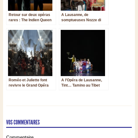
Retour sur deux opéras
A Lausanne, de
rares : The Indien Queen
somptueuses Nozze di
de Purcell et Sigurd de
Figaro
Reyer
Roméo et Juliette font
A l’Opéra de Lausanne,
revivre le Grand Opéra
Tint… Tamino au Tibet
Romantique à Paris
VOS COMMENTAIRES
Commentaire