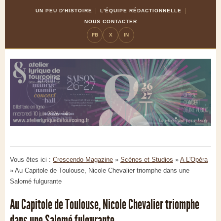
Skip
Aller
UN PEU D'HISTOIRE
L'ÉQUIPE RÉDACTIONNELLE
to
à
NOUS CONTACTER
Content
la
FB
X
IN
navigation
Vous êtes ici :
Crescendo Magazine
»
Scènes et Studios
»
A L'Opéra
»
Au Capitole de Toulouse, Nicole Chevalier triomphe dans une
Salomé fulgurante
Au Capitole de Toulouse, Nicole Chevalier triomphe
dans une Salomé fulgurante