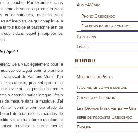
eté me touche. Par exemple, dans
Audio&Vidéo
ne série de soupirs qui construisent
es et cathartiques, mais ils sont
Phono.Crescendo
 arrière-plan, ce qui complique la
5 albums pour la semaine
à la fois lucide et passionné afin de
'esprit dans lequel j'interprète les
Partitions
ach.
Livres
de Ligeti ?
INTEMPORELS
férent. Cela vaut également pour la
musique de Ligeti pour la première
 s'agissait de Parsons Music, l'un
Musiques en Pistes
ait mes achats, pensant que c'était
Pauline, le voyage musical
as chez moi. J'ai pris au hasard le
amais entendu parler lorsque j'étais
Crescendo Tremplin
barres de mesure dans la musique. J'ai
on White" comme première étude de
Les Grands Interprètes — Une
 différent de tous mes camarades de
série de podcasts Crescendo
éditative, se transforme rapidement
aisse toujours le public ravi et
English