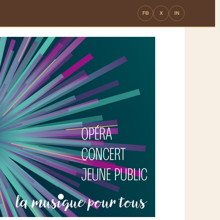
FB
X
IN