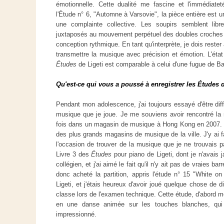
émotionnelle. Cette dualité me fascine et l'immédiat
l'Étude n° 6, "Automne à Varsovie", la pièce entière est u
une complainte collective. Les soupirs semblent libr
juxtaposés au mouvement perpétuel des doubles croches en
conception rythmique. En tant qu'interprète, je dois rester 
transmettre la musique avec précision et émotion. L'état d
Études
de Ligeti est comparable à celui d'une fugue de B
Qu'est-ce qui vous a poussé à enregistrer les Études 
Pendant mon adolescence, j'ai toujours essayé d'être dif
musique que je joue. Je me souviens avoir rencontré la 
fois dans un magasin de musique à Hong Kong en 2007. Il
des plus grands magasins de musique de la ville. J'y ai f
l'occasion de trouver de la musique que je ne trouvais p
Livre 3 des
Études
pour piano de Ligeti, dont je n'avais j
collégien, et j'ai aimé le fait qu'il n'y ait pas de vraies 
donc acheté la partition, appris l'étude n° 15 "White 
Ligeti, et j'étais heureux d'avoir joué quelque chose de
classe lors de l'examen technique. Cette étude, d'abord m
en une danse animée sur les touches blanches, qui l
impressionné.