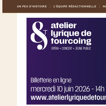
Skip
Aller
UN PEU D'HISTOIRE
L'ÉQUIPE RÉDACTIONNELLE
N
to
à
Content
la
navigation