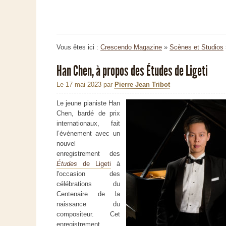
Vous êtes ici :
Crescendo Magazine
»
Scènes et Studios
Han Chen, à propos des Études de Ligeti
Le 17 mai 2023
par
Pierre Jean Tribot
Le jeune pianiste Han
Chen, bardé de prix
internationaux, fait
l’évènement avec un
nouvel
enregistrement des
Études
de Ligeti
à
l'occasion des
célébrations du
Centenaire de la
naissance du
compositeur. Cet
enregistrement