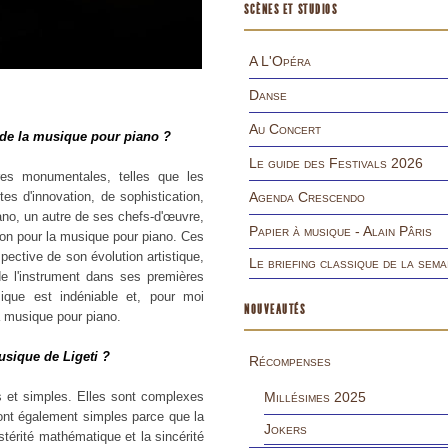
SCÈNES ET STUDIOS
A L'Opéra
Danse
Au Concert
re de la musique pour piano ?
Le guide des Festivals 2026
res monumentales, telles que les
tes d'innovation, de sophistication,
Agenda Crescendo
no, un autre de ses chefs-d'œuvre,
Papier à musique - Alain Pâris
tion pour la musique pour piano. Ces
pective de son évolution artistique,
Le briefing classique de la sema
de l'instrument dans ses premières
ique est indéniable et, pour moi
NOUVEAUTÉS
la musique pour piano.
usique de Ligeti ?
Récompenses
s et simples. Elles sont complexes
Millésimes 2025
sont également simples parce que la
Jokers
ustérité mathématique et la sincérité