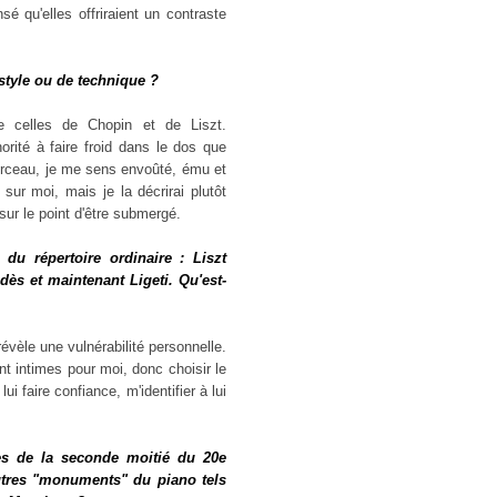
é qu'elles offriraient un contraste
 style ou de technique ?
 celles de Chopin et de Liszt.
rité à faire froid dans le dos que
morceau, je me sens envoûté, ému et
 sur moi, mais je la décrirai plutôt
r le point d'être submergé.
du répertoire ordinaire : Liszt
dès et maintenant Ligeti. Qu'est-
évèle une vulnérabilité personnelle.
t intimes pour moi, donc choisir le
lui faire confiance, m'identifier à lui
les de la seconde moitié du 20e
autres "monuments" du piano tels