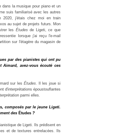
on dans la musique pour piano et un
me suis familiarisé avec les autres
 2020, j'étais chez moi en train
os au sujet de projets futurs. Mon
strer les
Études
de Ligeti, ce que
ssentie lorsque j'ai reçu l'e-mail
artition sur l'étagère du magasin de
ques par des pianistes qui ont pu
nt Aimard, avez-vous écouté ces
Aimard sur les
Études
. Il les joue si
nt d'interprétations époustouflantes
erprétation parmi elles.
os
, composés par le jeune Ligeti.
lément des
Études
?
ianistique de Ligeti. Ils prédisent en
xes et de textures entrelacées. Ils