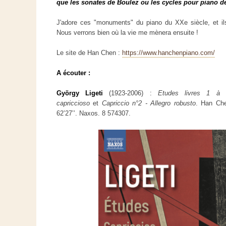
que les sonates de Boulez ou les cycles pour piano d
J'adore ces "monuments" du piano du XXe siècle, et ils
Nous verrons bien où la vie me mènera ensuite !
Le site de Han Chen :
https://www.hanchenpiano.com/
A écouter :
György Ligeti
(1923-2006) :
Etudes livres 1 à 
capriccioso
et
Capriccio n°2 - Allegro robusto
. Han Che
62’27’’. Naxos. 8 574307.