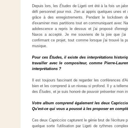
Depuis lors, les
Études
de Ligeti ont été à la fois un jal
défi personnel pour moi. J'en ai appris quelques unes et 
grâce à des enregistrements. Pendant le lockdown de
d'examiner mes partitions tout en communiquant avec Nax
adolescence a repris le dessus et j'ai proposé d'enregi
Naxos a accepté. Je me souviens de la joie que j'ai re
confirmant ce projet, tout comme lorsque j'ai trouvé la p
musique.
Pour ces Études, il existe des interprétations histori
travailler avec le compositeur, comme Pierre-Laure
interprétations ?
Il est toujours fascinant de regarder les conférences d'
bien et les comprend à un niveau si profond. Il y a telleme
des
Études
, et je suis honoré de pouvoir présenter mon int
Votre album comprend également les deux
Capricci
Qu'est-ce qui vous a poussé à les proposer en comp
Ces deux
Capriccios
capturent le génie brut de l'écriture p
quelque sorte l'utilisation par Ligeti de rythmes comple