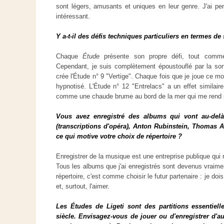
sont légers, amusants et uniques en leur genre. J'ai pens
intéressant.
Y a-t-il des défis techniques particuliers en termes de
Chaque
Étude
présente son propre défi, tout comme
Cependant, je suis complètement époustouflé par la sono
crée l'Étude n° 9 "Vertige". Chaque fois que je joue ce 
hypnotisé. L'Étude n° 12 "Entrelacs" a un effet similaire
comme une chaude brume au bord de la mer qui me rend su
Vous avez enregistré des albums qui vont au-delà 
(transcriptions d'opéra), Anton Rubinstein, Thomas A
ce qui motive votre choix de répertoire ?
Enregistrer de la musique est une entreprise publique qui r
Tous les albums que j'ai enregistrés sont devenus vraimen
répertoire, c'est comme choisir le futur partenaire : je dois 
et, surtout, l'aimer.
Les Études de Ligeti sont des partitions essentiel
siècle. Envisagez-vous de jouer ou d'enregistrer d'