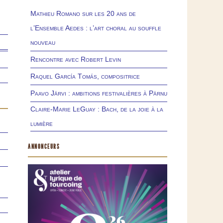
Mathieu Romano sur les 20 ans de
l’Ensemble Aedes : l’art choral au souffle
nouveau
Rencontre avec Robert Levin
Raquel García Tomás, compositrice
Paavo Järvi : ambitions festivalières à Pärnu
Claire-Marie LeGuay : Bach, de la joie à la
lumière
ANNONCEURS