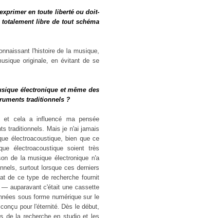
xprimer en toute liberté ou doit-
s totalement libre de tout schéma
nnaissant l'histoire de la musique,
usique originale, en évitant de se
usique électronique et même des
ruments traditionnels ?
ue et cela a influencé ma pensée
s traditionnels. Mais je n'ai jamais
que électroacoustique, bien que ce
e électroacoustique soient très
son de la musique électronique n'a
nels, surtout lorsque ces derniers
ltat de ce type de recherche fournit
on — auparavant c'était une cassette
onnées sous forme numérique sur le
conçu pour l'éternité. Dès le début,
s de la recherche en studio et les