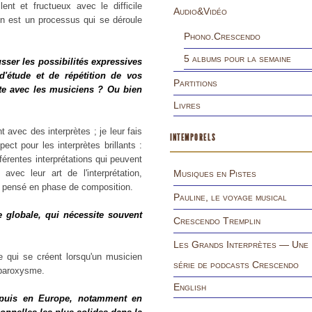
ent et fructueux avec le difficile
Audio&Vidéo
n est un processus qui se déroule
Phono.Crescendo
5 albums pour la semaine
usser les possibilités expressives
d'étude et de répétition de vos
Partitions
ecte avec les musiciens ? Ou bien
Livres
 avec des interprètes ; je leur fais
INTEMPORELS
ect pour les interprètes brillants :
fférentes interprétations qui peuvent
avec leur art de l'interprétation,
Musiques en Pistes
s pensé en phase de composition.
Pauline, le voyage musical
e globale, qui nécessite souvent
Crescendo Tremplin
Les Grands Interprètes — Une
ve qui se créent lorsqu'un musicien
série de podcasts Crescendo
 paroxysme.
English
 puis en Europe, notamment en