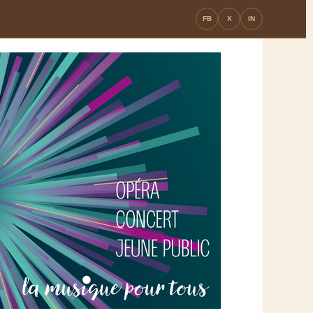
FB
X
IN