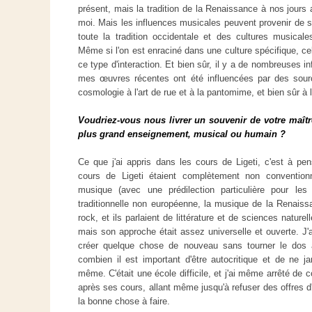
présent, mais la tradition de la Renaissance à nos jours
moi. Mais les influences musicales peuvent provenir de so
toute la tradition occidentale et des cultures musicale
Même si l'on est enraciné dans une culture spécifique, c
ce type d'interaction. Et bien sûr, il y a de nombreuses 
mes œuvres récentes ont été influencées par des sourc
cosmologie à l'art de rue et à la pantomime, et bien sûr à la
Voudriez-vous nous livrer un souvenir de votre maît
plus grand enseignement, musical ou humain ?
Ce que j'ai appris dans les cours de Ligeti, c'est à p
cours de Ligeti étaient complètement non conventionn
musique (avec une prédilection particulière pour les
traditionnelle non européenne, la musique de la Renais
rock, et ils parlaient de littérature et de sciences naturel
mais son approche était assez universelle et ouverte. J'ai
créer quelque chose de nouveau sans tourner le dos à l
combien il est important d'être autocritique et de ne 
même. C'était une école difficile, et j'ai même arrêté d
après ses cours, allant même jusqu'à refuser des offres d'é
la bonne chose à faire.