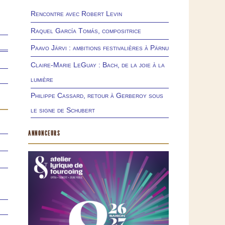
Rencontre avec Robert Levin
Raquel García Tomás, compositrice
Paavo Järvi : ambitions festivalières à Pärnu
Claire-Marie LeGuay : Bach, de la joie à la
lumière
Philippe Cassard, retour à Gerberoy sous
le signe de Schubert
ANNONCEURS