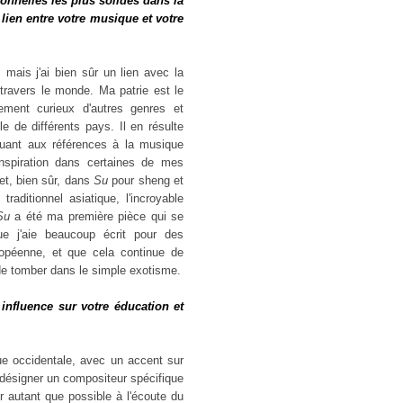
onnelles les plus solides dans la
lien entre votre musique et votre
mais j'ai bien sûr un lien avec la
travers le monde. Ma patrie est le
ment curieux d'autres genres et
 de différents pays. Il en résulte
 Quant aux références à la musique
'inspiration dans certaines de mes
et, bien sûr, dans
Su
pour sheng et
raditionnel asiatique, l'incroyable
Su
a été ma première pièce qui se
e j'aie beaucoup écrit pour des
ropéenne, et que cela continue de
er de tomber dans le simple exotisme.
nfluence sur votre éducation et
ique occidentale, avec un accent sur
désigner un compositeur spécifique
 autant que possible à l'écoute du