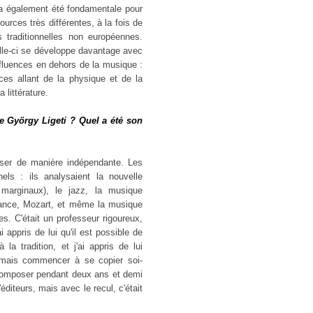
 a également été fondamentale pour
urces très différentes, à la fois de
s traditionnelles non européennes.
elle-ci se développe davantage avec
influences en dehors de la musique :
es allant de la physique et de la
 littérature.
re György
Ligeti ? Quel a été son
enser de manière indépendante. Les
els : ils analysaient la nouvelle
 marginaux), le jazz, la musique
sance, Mozart, et même la musique
les. C'était un professeur rigoureux,
 appris de lui qu'il est possible de
a tradition, et j'ai appris de lui
jamais commencer à se copier soi-
e composer pendant deux ans et demi
diteurs, mais avec le recul, c'était