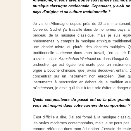
Allemagne, et vous avez trouvé vos racines compositi
musique classique occidentale. Cependant, y a-t-il un 
pays d'origine et sa culture traditionnelle ?
Je vis en Allemagne depuis près de 30 ans maintenant, 
Corée du Sud et j'ai travaillé dans de nombreux pays à 
berceau de la musique classique, mais je suis égale
phénomènes, y compris la musique ethnique traditionnelle
une identité mixte, ou plutôt, des identités multiples.
traditionnelle coréenne dans mon travail, j'en ai tiré l
œuvres : dans
Akrostichon-Wortspiel
ou dans
Gougal ōn
orchestre, qui est également écrite pour un instrument t
orgue à bouche chinoise, que j'avais découvert enfant.
concentrait sur un instrument non européen. Bien qu
instruments à percussion en dehors de la tradition eu
m'intéresser, je crois qu'il faut à tout prix éviter le dang
Quels compositeurs du passé ont eu la plus grande i
vous ont inspiré dans votre carrière de compositeur ?
C'est difficile à dire. J'ai été formé à la musique class
les styles modernes contemporains, mais je ne peux pas 
comme référence dans mon éducation. J'essaie de rester