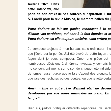
Awards 2025. Dans
cette interview, elle
parle de son art et de ses sources d'inspiration. L'in
S. Lorelli pour la revue Musica, le membre italien du 
Votre écriture se fait sur papier, renonçant à la pos
d'éditer vos partitions, qui sont à la fois épurées et c
Votre écriture est-elle toujours linéaire, sans arrière-
Je compose toujours à mon bureau, sans ordinateur ni cl
que j'écris sur la portée. J'ai été élevé de cette façon : 
façon dont je peux composer. Créer une pièce est u
nombreuses décisions à différents niveaux, y compris 
me concentrant moins sur le son de chaque note individ
de temps, aussi parce que je fais d'abord des croquis. Et
que j'aie des rechutes ou des doutes, ou que je jette ce
Ainsi, même si votre rêve d'enfant était de deven
développez pas vos idées musicales au piano. En
temps ?
Bien sûr, j'adore pratiquer différents répertoires, de Ba