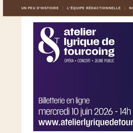
Skip
Aller
UN PEU D'HISTOIRE
L'ÉQUIPE RÉDACTIONNELLE
N
to
à
Content
la
navigation