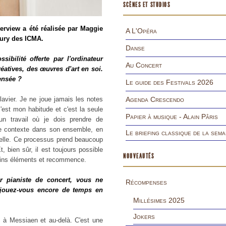
SCÈNES ET STUDIOS
terview a été réalisée par Maggie
A L'Opéra
jury des ICMA.
Danse
sibilité offerte par l'ordinateur
Au Concert
réatives, des œuvres d'art en soi.
pensée ?
Le guide des Festivals 2026
avier. Je ne joue jamais les notes
Agenda Crescendo
c'est mon habitude et c'est la seule
Papier à musique - Alain Pâris
n travail où je dois prendre de
le contexte dans son ensemble, en
Le briefing classique de la sema
uelle. Ce processus prend beaucoup
, bien sûr, il est toujours possible
NOUVEAUTÉS
rtains éléments et recommence.
ir pianiste de concert, vous ne
Récompenses
 jouez-vous encore de temps en
Millésimes 2025
Jokers
ch à Messiaen et au-delà. C'est une