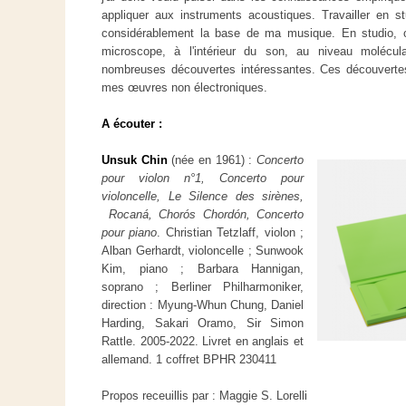
appliquer aux instruments acoustiques. Travailler en stu
considérablement la base de ma musique. En studio, 
microscope, à l'intérieur du son, au niveau molécula
nombreuses découvertes intéressantes. Ces découvertes
mes œuvres non électroniques.
A écouter :
Unsuk Chin
(née en 1961) :
Concerto
pour violon n°1, Concerto pour
violoncelle, Le Silence des sirènes,
Rocaná, Chorós Chordón, Concerto
pour piano
. Christian Tetzlaff, violon ;
Alban Gerhardt, violoncelle ; Sunwook
Kim, piano ; Barbara Hannigan,
soprano ; Berliner Philharmoniker,
direction : Myung-Whun Chung, Daniel
Harding, Sakari Oramo, Sir Simon
Rattle. 2005-2022. Livret en anglais et
allemand. 1 coffret BPHR 230411
Propos receuillis par : Maggie S. Lorelli