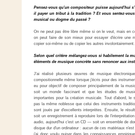
Pensez-vous qu'un compositeur puisse aujourd'hui s'e
il payer un tribut à la tradition ? Et vous sentez-vou
musical ou dogme du passé ?
On ne peut pas être libre même si on le veut, mais en co
on peut faire de son mieux pour essayer d'écrire une m
copier soi-même ou de copier les autres involontairement.
Selon quel critère mélangez-vous si habilement la m
éléments de musique concrète sans renoncer aux inst
J'ai réalisé plusieurs œuvres de musique électroniq
compositionnelle même lorsque j'écris pour des instrument
eu pour objectif de composer principalement de la musi
soit un monde fascinant et que les études de musiqu
importantes pour la création musicale. Tout d'abord, le 
pas la même noblesse que celui des instruments tradition
sont joués par d'excellents interprètes. Ensuite, le résu
soit un enregistrement à reproduire lors de l'interprétati
audio, aujourd'hui c'est un CD — soit un ensemble de d
disque dur d'un ordinateur : aucun de ces matériaux n'est 
j'ai donc voulu puiser dans les connaissances empirique