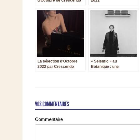
d'Octobre de Crescendo
2022
Magazine
La sélection d’Octobre
« Seismic » au
2022 par Crescendo
Botanique : une
Magazine
immersion dans un
monde multisensoriel
VOS COMMENTAIRES
Commentaire