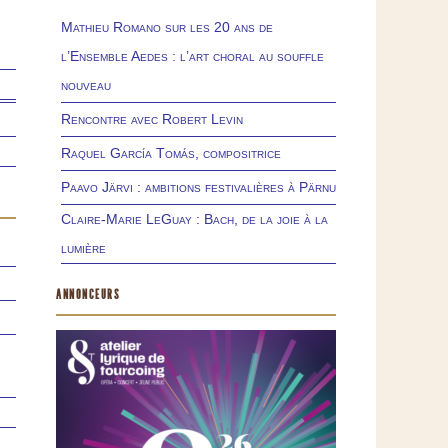
Mathieu Romano sur les 20 ans de
l’Ensemble Aedes : l’art choral au souffle
nouveau
Rencontre avec Robert Levin
Raquel García Tomás, compositrice
Paavo Järvi : ambitions festivalières à Pärnu
Claire-Marie LeGuay : Bach, de la joie à la
lumière
ANNONCEURS