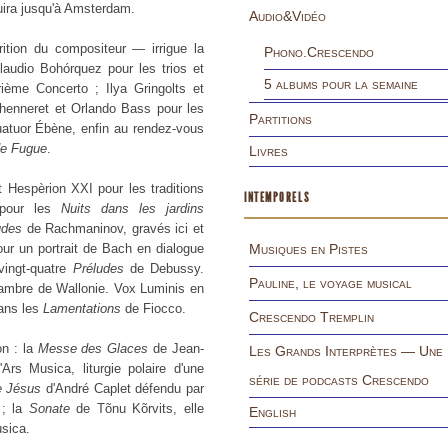
uira jusqu'à Amsterdam.
Audio&Vidéo
tion du compositeur — irrigue la
Phono.Crescendo
audio Bohórquez pour les trios et
5 albums pour la semaine
ième Concerto ; Ilya Gringolts et
chenneret et Orlando Bass pour les
Partitions
atuor Ébène, enfin au rendez-vous
e Fugue
.
Livres
t Hespèrion XXI pour les traditions
INTEMPORELS
 pour les
Nuits dans les jardins
udes
de Rachmaninov, gravés ici et
r un portrait de Bach en dialogue
Musiques en Pistes
vingt-quatre
Préludes
de Debussy.
Pauline, le voyage musical
hambre de Wallonie. Vox Luminis en
dans les
Lamentations
de Fiocco.
Crescendo Tremplin
on : la
Messe des Glaces
de Jean-
Les Grands Interprètes — Une
rs Musica, liturgie polaire d'une
série de podcasts Crescendo
e Jésus
d'André Caplet défendu par
 ; la
Sonate
de Tõnu Kõrvits, elle
English
sica.