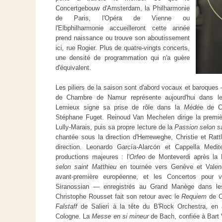
Concertgebouw d'Amsterdam, la Philharmonie
de Paris, l'Opéra de Vienne ou
l'Elbphilharmonie accueilleront cette année
prend naissance ou trouve son aboutissement
ici, rue Rogier. Plus de quatre-vingts concerts,
une densité de programmation qui n'a guère
d'équivalent.
Les piliers de la saison sont d'abord vocaux et baroque
de Chambre de Namur représente aujourd'hui dans le
Lemieux signe sa prise de rôle dans la
Médée
de Ch
Stéphane Fuget. Reinoud Van Mechelen dirige la premiè
Lully-Marais, puis sa propre lecture de la
Passion selon s
chantée sous la direction d'Herreweghe, Christie et Rat
direction. Leonardo García-Alarcón et Cappella Medi
productions majeures : l'
Orfeo
de Monteverdi après la 
selon saint Matthieu
en tournée vers Genève et Valenc
avant-première européenne, et les Concertos pour
Siranossian — enregistrés au Grand Manège dans les 
Christophe Rousset fait son retour avec le
Requiem
de C
Falstaff
de Salieri à la tête du B'Rock Orchestra, en 
Cologne. La
Messe en si mineur
de Bach, confiée à Bart 