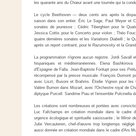
les quarante ans du Chœur avant une tournée qui la cond
Le cycle Beethoven — deux cents ans après la dispari
saison dans son entier. Éric Le Sage, Paul Meyer et Cl
sonates de jeunesse ; Cédric Tiberghien pour le Quatr
Jessica Cottis pour le Concerto pour violon ; Théo Fou
quatre dernières sonates et les
Variations Diabelli
; le Qu
après un report contraint, pour le
Razumovsky
et la
Grand
La programmation n'ignore aucun registre. Jordi Savall e
hispaniques et méditerranéennes. Elena Bashkirova
d'Espagne
de Falla. Jean-Baptiste Fonlupt pour ses
Prél
récompensé par la presse musicale. François Dumont pou
avec Liszt, Busoni et Brahms. Élodie Vignon pour les 
Valère Burnon dans Mozart, avec l'Orchestre royal de C
diptyque Purcell. Sandrine Piau et l'ensemble Pulcinella 
Les créations sont nombreuses et portées avec convicti
Luc Fafchamps en création mondiale dans le cadre d'A
urgence écologique et spirituelle saisissante ; le
Miroir d
Julie Vercauteren, chef-d'œuvre trop longtemps négligé
aussi donnée en création mondiale dans le cadre d'Ars Mu