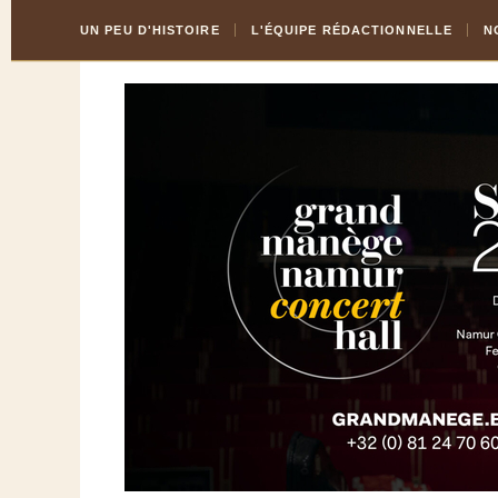
Skip
Aller
UN PEU D'HISTOIRE
L'ÉQUIPE RÉDACTIONNELLE
N
to
à
Content
la
navigation