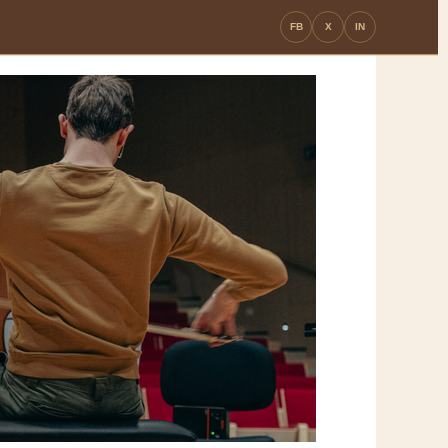
FB
X
IN