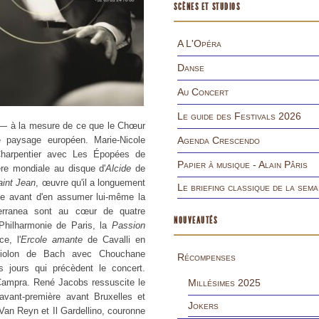
SCÈNES ET STUDIOS
A L'Opéra
Danse
Au Concert
Le guide des Festivals 2026
s — à la mesure de ce que le Chœur
 paysage européen. Marie-Nicole
Agenda Crescendo
arpentier avec Les Épopées de
Papier à musique - Alain Pâris
re mondiale au disque d'
Alcide
de
aint Jean
, œuvre qu'il a longuement
Le briefing classique de la sema
tle avant d'en assumer lui-même la
terranea sont au cœur de quatre
NOUVEAUTÉS
Philharmonie de Paris, la
Passion
e, l'
Ercole amante
de Cavalli en
 violon de Bach avec Chouchane
Récompenses
jours qui précèdent le concert.
ampra. René Jacobs ressuscite le
Millésimes 2025
avant-première avant Bruxelles et
Jokers
Van Reyn et Il Gardellino, couronne