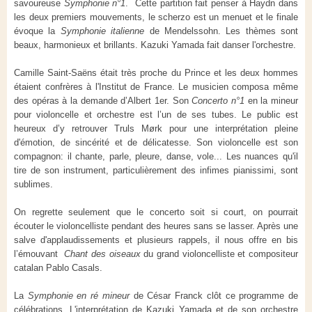
savoureuse
Symphonie n°1
. Cette partition fait penser à Haydn dans
les deux premiers mouvements, le scherzo est un menuet et le finale
évoque la
Symphonie italienne
de Mendelssohn. Les thèmes sont
beaux, harmonieux et brillants. Kazuki Yamada fait danser l'orchestre.
Camille Saint-Saëns était très proche du Prince et les deux hommes
étaient confrères à l'Institut de France. Le musicien composa même
des opéras à la demande d’Albert 1er. Son
Concerto n°1
en la mineur
pour violoncelle et orchestre est l’un de ses tubes. Le public est
heureux d’y retrouver
Truls Mørk pour une
interprétation pleine
d'émotion, de sincérité et de délicatesse. Son violoncelle est son
compagnon: il chante, parle, pleure, danse, vole... Les nuances qu'il
tire de son instrument, particulièrement des infimes pianissimi, sont
sublimes.
On regrette seulement que le concerto soit si court, on pourrait
écouter le violoncelliste pendant des heures sans se lasser. Après une
salve d'applaudissements et plusieurs rappels, il nous offre en bis
l’émouvant
Chant des oiseaux
du grand violoncelliste et compositeur
catalan Pablo Casals.
La
Symphonie en ré mineur
de César Franck clôt ce programme de
célébrations. L'interprétation de Kazuki Yamada et de son orchestre