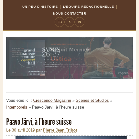
Skip
Aller
UN PEU D'HISTOIRE
L'ÉQUIPE RÉDACTIONNELLE
to
à
NOUS CONTACTER
Content
la
FB
X
IN
navigation
Vous êtes ici :
Crescendo Magazine
»
Scènes et Studios
»
Intemporels
»
Paavo Järvi, à l’heure suisse
Paavo Järvi, à l’heure suisse
Le 30 avril 2019
par
Pierre Jean Tribot