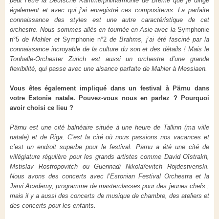
peut l’être la Deutsche Kammerphilharmonie de Brême que je dirige
également et avec qui j’ai enregistré ces compositeurs. La parfaite
connaissance des styles est une autre caractéristique de cet
orchestre. Nous sommes allés en tournée en Asie avec la
Symphonie
n°5
de Mahler et
Symphonie n°2
de Brahms, j’ai été fasciné par la
connaissance incroyable de la culture du son et des détails ! Mais le
Tonhalle
-
Orchester Zürich
est aussi un orchestre d’une grande
flexibilité, qui passe avec une aisance parfaite de Mahler à Messiaen.
Vous êtes également impliqué dans un festival à Pärnu dans
votre Estonie natale. Pouvez-vous nous en parlez ? Pourquoi
avoir choisi ce lieu ?
Pärnu est une cité balnéaire située à une heure de Tallinn (ma ville
natale) et de Riga. C’est la cité où nous passions nos vacances et
c’est un endroit superbe pour le festival. Pärnu a été une cité de
villégiature régulière pour les grands artistes comme David Oïstrakh,
Mstislav Rostropovitch ou Guennadi Nikolaïevitch Rojdestvenski.
Nous avons des concerts avec l’Estonian Festival Orchestra et la
Järvi Academy, programme de masterclasses pour des jeunes chefs ;
mais il y a aussi des concerts de musique de chambre, des ateliers et
des concerts pour les enfants.