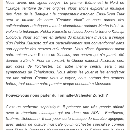
Nous avons des lignes rouges. Le premier thème est le Nord de
l’Europe, territoire de mes origines. Nous allons explorer la musique
des rives de la Baltique : le compositeur estonien Erkki-Sven Tüür
sera le titulaire de notre “Creative chair” et nous aurons des
collaborations artistiques avec le clarinettiste suédois Martin Fröst, le
violoniste finlandais Pekka Kuusisto et l’accordéoniste lettone Ksenija
Sidorova. Nous sommes en dehors du mainstream musical à l’image
d’un Pekka Kuusisto qui est particulièrement non conventionnel dans
son approche des oeuvres qu’il aborde. Nous allons également ouvrir
notre saison avec
Kullero
de Sibelius, une oeuvre qui n’a jamais été
donnée à Zürich. Pour ce concert, le Choeur national d’Estonie sera
aux côtés de l’orchestre. Un autre thème central sera : les
symphonies de Tchaïkovski. Nous allons les jouer et les enregistrer
sur une saison. Comme vous le voyez, nous sortons des sentiers
battus, tout comme notre premier disque consacré à Messiaen.
Pouvez-vous nous parler du
Tonhalle
-
Orchester Zürich
?
C’est un orchestre sophistiqué. Il présente une très grande affinité
avec le répertoire classique qui est dans son ADN : Beethoven,
Brahms, Schumann. Il sait jouer cette musique de manière agogique,
avec autant de culture musicale qu’un orchestre spécialisé comme