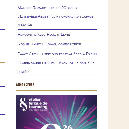
Mathieu Romano sur les 20 ans de
l’Ensemble Aedes : l’art choral au souffle
nouveau
Rencontre avec Robert Levin
Raquel García Tomás, compositrice
Paavo Järvi : ambitions festivalières à Pärnu
Claire-Marie LeGuay : Bach, de la joie à la
lumière
ANNONCEURS