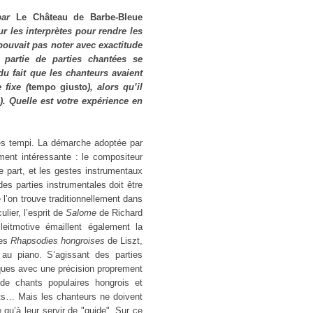
 par
Le Château de Barbe-Bleue
 les interprètes pour rendre les
ouvait pas noter avec exactitude
e partie de parties chantées se
 du fait que les chanteurs avaient
 fixe (
tempo
giusto
), alors qu’il
o
). Quelle est votre expérience en
es tempi. La démarche adoptée par
ement intéressante : le compositeur
ne part, et les gestes instrumentaux
 des parties instrumentales doit être
 l’on trouve traditionnellement dans
lier, l’esprit de
Salome
de Richard
itmotive émaillent également la
des
Rhapsodies hongroises
de Liszt,
au piano. S’agissant des parties
iques avec une précision proprement
 de chants populaires hongrois et
ets… Mais les chanteurs ne doivent
e qu’à leur servir de "guide". Sur ce