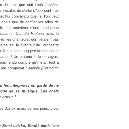
te de celle que suit Leoš Janáček
es vocales de
Barbe-Bleue
sont très
ourd’hui convaincu que, si l’on veut
e choix que de confier les rôles de
Je me souviens d’une production
Bleue
et
Cantata Profana
avec le
vec les chanteurs, qui n’étaient pas
a pause, le directeur de l’orchestre
o
. Il m’a alors suggéré de composer
santait ! Un oratorio ? Je ne voyais
uis rendu compte qu’il était tout à
ini par composer
Halleluja (Oratorium
 les interprètes en garde de ne
orique de sa musique. Les chefs
e erreur ?
de Bartók mais, de nos jours, c’est
 Ernst Latzko, Bartók écrit: "ma