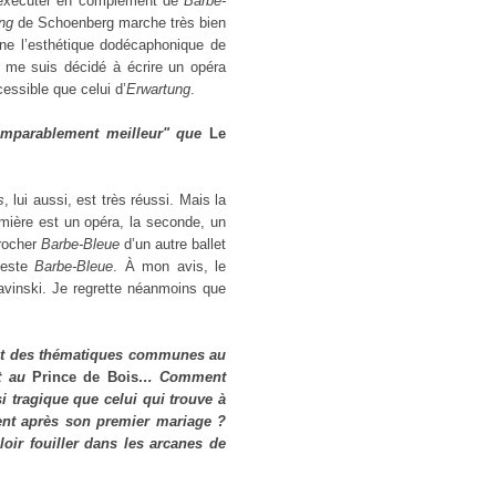
s exécuter en complément de
Barbe-
ung
de Schoenberg marche très bien
nne l’esthétique dodécaphonique de
e me suis décidé à écrire un opéra
cessible que celui d’
Erwartung
.
mparablement meilleur" que
Le
s
, lui aussi, est très réussi. Mais la
mière est un opéra, la seconde, un
procher
Barbe-Bleue
d’un autre ballet
teste
Barbe-Bleue
. À mon avis, le
avinski. Je regrette néanmoins que
nt des thématiques communes au
t au
Prince
de Bois
… Comment
i tragique que celui qui trouve à
nt après son premier mariage ?
loir fouiller dans les arcanes de