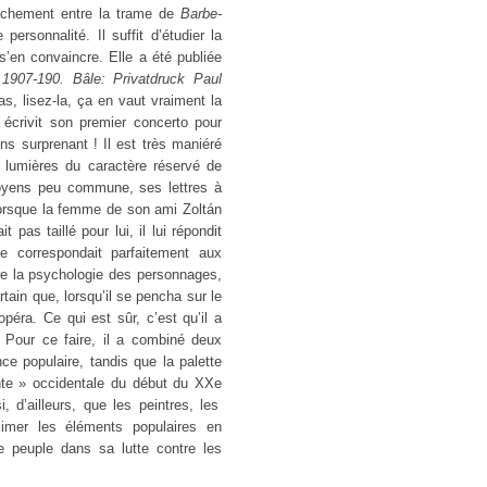
prochement entre la trame de
Barbe-
ersonnalité. Il suffit d’étudier la
’en convaincre. Elle a été publiée
 1907-190. Bâle: Privatdruck Paul
s, lisez-la, ça en vaut vraiment la
 écrivit son premier concerto pour
ns surprenant ! Il est très maniéré
 lumières du caractère réservé de
oyens peu commune, ses lettres à
orsque la femme de son ami Zoltán
pas taillé pour lui, il lui répondit
te correspondait parfaitement aux
rire la psychologie des personnages,
tain que, lorsqu’il se pencha sur le
opéra. Ce qui est sûr, c’est qu’il a
 Pour ce faire, il a combiné deux
e populaire, tandis que la palette
ante » occidentale du début du XX
e
, d’ailleurs, que les peintres, les
blimer les éléments populaires en
le peuple dans sa lutte contre les