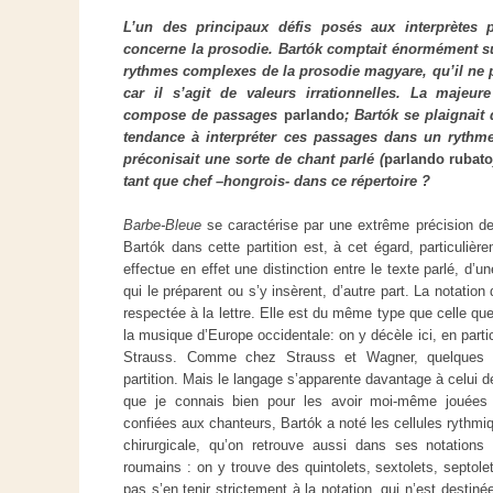
L’un des principaux défis posés aux interprètes
concerne la prosodie. Bartók comptait énormément sur
rythmes complexes de la prosodie magyare, qu’il ne p
car il s’agit de valeurs irrationnelles. La majeur
compose de passages
parlando
; Bartók se plaignait
tendance à interpréter ces passages dans un rythme
préconisait une sorte de chant parlé (
parlando
rubat
tant que chef –hongrois- dans ce répertoire ?
Barbe-Bleue
se caractérise par une extrême précision d
Bartók dans cette partition est, à cet égard, particulièr
effectue en effet une distinction entre le texte parlé, d’u
qui le préparent ou s’y insèrent, d’autre part. La notation
respectée à la lettre. Elle est du même type que celle que
la musique d’Europe occidentale: on y décèle ici, en particu
Strauss. Comme chez Strauss et Wagner, quelques le
partition. Mais le langage s’apparente davantage à celui 
que je connais bien pour les avoir moi-même jouées 
confiées aux chanteurs, Bartók a noté les cellules rythm
chirurgicale, qu’on retrouve aussi dans ses notations
roumains : on y trouve des quintolets, sextolets, septol
pas s’en tenir strictement à la notation, qui n’est destiné