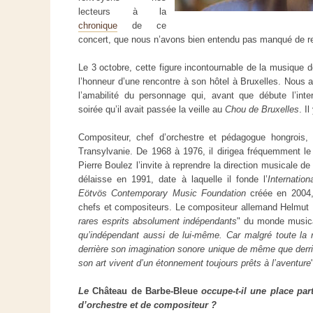
lecteurs à la
chronique
de ce
concert, que nous n’avons bien entendu pas manqué de rel
Le 3 octobre, cette figure incontournable de la musique 
l’honneur d’une rencontre à son hôtel à Bruxelles. Nous a
l’amabilité du personnage qui, avant que débute l’inter
soirée qu’il avait passée la veille au
Chou de Bruxelles
. I
Compositeur, chef d’orchestre et pédagogue hongrois
Transylvanie. De 1968 à 1976, il dirigea fréquemment 
Pierre Boulez l’invite à reprendre la direction musicale de
délaisse en 1991, date à laquelle il fonde l’
Internation
Eötvös Contemporary Music Foundation
créée en 2004,
chefs et compositeurs. Le compositeur allemand Helmut 
rares esprits absolument indépendants
" du monde musica
qu’indépendant aussi de lui-même. Car malgré toute la ri
derrière son imagination sonore unique de même que derri
son art vivent d’un étonnement toujours prêts à l’aventure
Le
Château de Barbe-Bleue
occupe-t-il une place par
d’orchestre et de compositeur ?