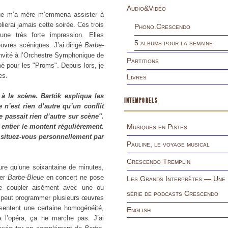
Audio&Vidéo
que m’a mère m’emmena assister à
ierai jamais cette soirée. Ces trois
Phono.Crescendo
une très forte impression. Elles
5 albums pour la semaine
vres scéniques. J’ai dirigé
Barbe-
 invité à l’Orchestre Symphonique de
Partitions
é pour les "Proms". Depuis lors, je
es.
Livres
à la scène. Bartók expliqua les
INTEMPORELS
 n’est rien d’autre qu’un conflit
 passait rien d’autre sur scène".
entier le montent régulièrement.
Musiques en Pistes
situez-vous personnellement par
Pauline, le voyage musical
Crescendo Tremplin
dure qu’une soixantaine de minutes,
ter
Barbe-Bleue
en concert ne pose
Les Grands Interprètes — Une
le coupler aisément avec une ou
série de podcasts Crescendo
e peut programmer plusieurs œuvres
sentent une certaine homogénéité,
English
à l’opéra, ça ne marche pas. J’ai