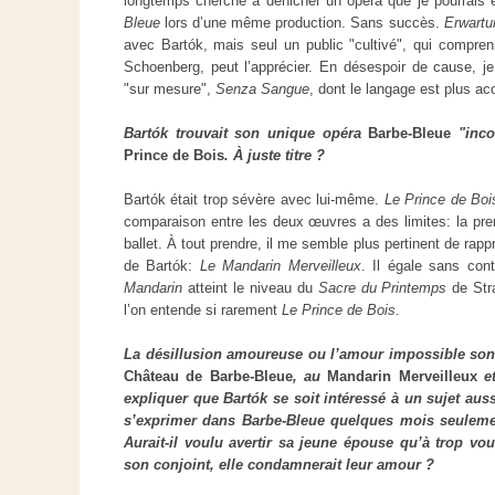
longtemps cherché à dénicher un opéra que je pourrai
Bleue
lors d’une même production. Sans succès.
Erwart
avec Bartók, mais seul un public "cultivé", qui compre
Schoenberg, peut l’apprécier. En désespoir de cause, j
"sur mesure",
Senza Sangue
, dont le langage est plus ac
Bartók trouvait son unique opéra
Barbe-Bleue
"inco
Prince de Bois
. À juste titre ?
Bartók était trop sévère avec lui-même.
Le Prince de Boi
comparaison entre les deux œuvres a des limites: la pre
ballet. À tout prendre, il me semble plus pertinent de rap
de Bartók:
Le
Mandarin Merveilleux
. Il égale sans con
Mandarin
atteint le niveau du
Sacre du Printemps
de Str
l’on entende si rarement
Le Prince de Bois
.
La désillusion amoureuse ou l’amour impossible so
Château de Barbe-Bleue
, au
Mandarin
Merveilleux
e
expliquer que Bartók se soit intéressé à un sujet auss
s’exprimer dans Barbe-Bleue quelques mois seuleme
Aurait-il voulu avertir sa jeune épouse qu’à trop vou
son conjoint, elle condamnerait leur amour ?