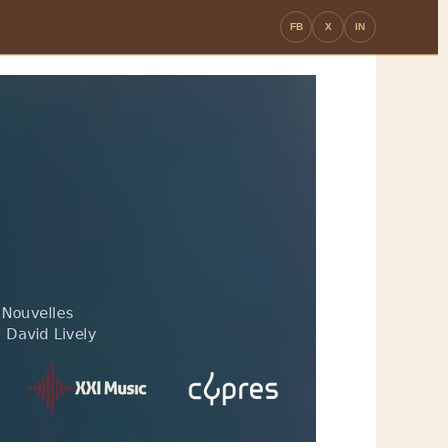
FB
X
IN