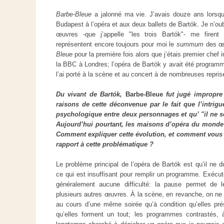
Barbe-Bleue
a jalonné ma vie. J’avais douze ans lors
Budapest à l’opéra et aux deux ballets de Bartók. Je n’oubl
œuvres -que j’appelle "les trois Bartók"- me firent 
représentent encore toujours pour moi le
summum
des œu
Bleue
pour la première fois alors que j’étais premier chef
la BBC à Londres; l’opéra de Bartók y avait été programm
l’ai porté à la scène et au concert à de nombreuses repris
Du vivant de Bartók,
Barbe-Bleue
fut jugé impropre 
raisons de cette déconvenue par le fait que l’intrigue
psychologique entre deux personnages et qu’ "il ne se
Aujourd’hui pourtant, les maisons d’opéra du monde 
Comment expliquer cette évolution, et comment vous 
rapport à cette problématique ?
Le problème principal de l’opéra de Bartók est qu’il ne 
ce qui est insuffisant pour remplir un programme. Exécu
généralement aucune difficulté: la pause permet de 
plusieurs autres œuvres. À la scène, en revanche, on n
au cours d’une même soirée qu’à condition qu’elles pré
qu’elles forment un tout; les programmes contrastés, 