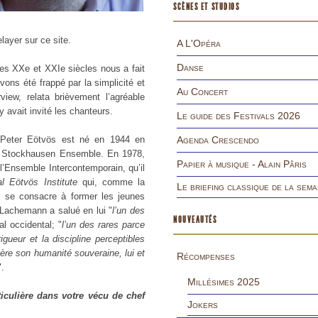
SCÈNES ET STUDIOS
ayer sur ce site.
A L'Opéra
Danse
des XX
e
et XXI
e
siècles nous a fait
vons été frappé par la simplicité et
Au Concert
view, relata brièvement l’agréable
l y avait invité les chanteurs.
Le guide des Festivals 2026
, Peter Eötvös est né en 1944 en
Agenda Crescendo
le Stockhausen Ensemble. En 1978,
Papier à musique - Alain Pâris
 l’Ensemble Intercontemporain, qu’il
al Eötvös Institute
qui, comme la
Le briefing classique de la sema
 se consacre à former les jeunes
Lachemann a salué en lui "
l’un des
NOUVEAUTÉS
l occidental; "
l’un des rares parce
gueur et la discipline perceptibles
ère son humanité souveraine, lui et
Récompenses
".
Millésimes 2025
ticulière dans votre vécu de chef
Jokers