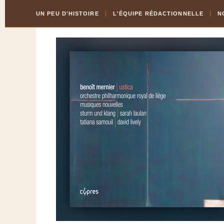
Skip
Aller
UN PEU D'HISTOIRE
L'ÉQUIPE RÉDACTIONNELLE
N
to
à
Content
la
navigation