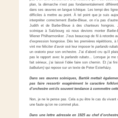
plan, la démarche n’est pas fondamentalement différen
dans ses œuvres en langue tchèque. Les tempi des lign
difficiles à mettre au point. À tel point que je suis auj
interpréter correctement
Barbe-Bleue
, on n’a pas d’autr
Judith et de Barbe-Bleue à des chanteurs hongrois. 
scénique à Salzbourg où nous devions monter
Barbe-
Wiener Philharmoniker. J’eus beaucoup de fil à retordre a
d’expression hongroise. Dès les premières répétitions, à l
vint me féliciter d’avoir osé leur imposer le
parlando rubat
un oratorio pour son orchestre. J’ai d’abord cru qu’il plai
pas le rapport avec le
parlando rubato…
Lorsque je me s
fait sérieux, j’ai laissé l’idée faire son chemin. Et j’ai f
balbulum)
qui repose sur un texte de Peter Esterházy
.
Dans ses œuvres scéniques, Bartók mettait également
pas faire ressortir exagérément le caractère folkl
d’orchestre ont-ils souvent tendance à commettre cett
Non, je ne le pense pas. Cela a pu être le cas du vivant 
une faute qu’on ne commet plus.
Dans une lettre adressée en 1925 au chef d’orchestre