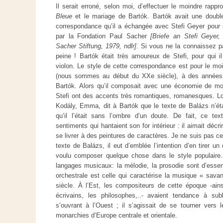
Il serait erroné, selon moi, d’effectuer le moindre rap
Bleue
et le mariage de Bartók. Bartók avait une double p
correspondance qu’il a échangée avec Stefi Geyer pour s
par la Fondation Paul Sacher
[Briefe an Stefi Geyer,
Sacher Stiftung, 1979, ndlr]
. Si vous ne la connaissez pa
peine ! Bartók était très amoureux de Stefi, pour qui il
violon. Le style de cette correspondance est pour le moi
(nous sommes au début du XX
e
siècle), à des années
Bartók. Alors qu’il composait avec une économie de m
Stefi ont des accents très romantiques, romanesques. L
Kodály, Emma, dit à Bartók que le texte de Balázs n’était 
qu’il l’était sans l’ombre d’un doute. De fait, ce tex
sentiments qui hantaient son for intérieur : il aimait déc
se livrer à des peintures de caractères. Je ne suis pas cer
texte de Balázs, il eut d’emblée l’intention d’en tirer un 
voulu composer quelque chose dans le style populaire.
langages musicaux: la mélodie, la prosodie sont d’essenc
orchestrale est celle qui caractérise la musique « sav
siècle. À l’Est, les compositeurs de cette époque -ainsi
écrivains, les philosophes,..- avaient tendance à su
s’ouvrant à l’Ouest ; il s’agissait de se tourner vers 
monarchies d’Europe centrale et orientale.