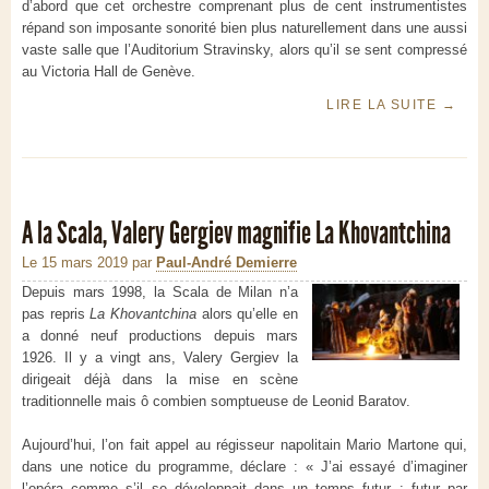
d’abord que cet orchestre comprenant plus de cent instrumentistes
répand son imposante sonorité bien plus naturellement dans une aussi
vaste salle que l’Auditorium Stravinsky, alors qu’il se sent compressé
au Victoria Hall de Genève.
LIRE LA SUITE
→
A la Scala, Valery Gergiev magnifie La Khovantchina
Le 15 mars 2019
par
Paul-André Demierre
Depuis mars 1998, la Scala de Milan n’a
pas repris
La Khovantchina
alors qu’elle en
a donné neuf productions depuis mars
1926. Il y a vingt ans, Valery Gergiev la
dirigeait déjà dans la mise en scène
traditionnelle mais ô combien somptueuse de Leonid Baratov.
Aujourd’hui, l’on fait appel au régisseur napolitain Mario Martone qui,
dans une notice du programme, déclare : « J’ai essayé d’imaginer
l’opéra comme s’il se développait dans un temps futur : futur par