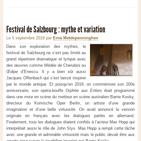
Festival de Salzbourg : mythe et variation
Le 5 septembre 2019
par
Erna Metdepenninghen
Dans son exploration des mythes, le
festival de Salzbourg ne s’est pas limité au
grand répertoire dramatique et lyrique avec
des œuvres comme
Médée
de Cherubini ou
Œdipe
d’Enescu. Il y a bien sûr aussi
Jacques Offenbach qui s’est laissé inspirer
par le monde antique. Et puisqu’en 2019, on commémore son 200e
anniversaire, son opéra-bouffe
Orphée aux Enfers
était programmé
dans une mise en scène du metteur en scène australien Barrie Kosky,
directeur du Komische Oper Berlin, un artiste d’une grande
imagination et d’une belle virtuosité. On avait annoncé la version
originale en français avec les dialogues parlés en allemand.
Finalement, tous les dialogues étaient confiés à l’acteur Max Hopp qui
interprétait aussi le rôle de John Styx. Max Hopp a rempli cette tâche
avec une grande et admirable virtuosité mais le public devait être aux
aguets pour suivre le tourbillon imaginé par Barrie Kosky.