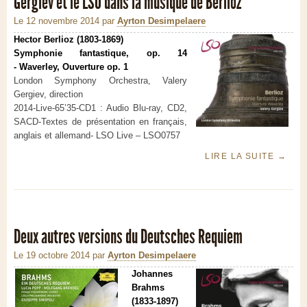
Gergiev et le LSO dans la musique de Berlioz
Le 12 novembre 2014
par
Ayrton Desimpelaere
Hector Berlioz (1803-1869)
Symphonie fantastique, op. 14
- Waverley, Ouverture op. 1
London Symphony Orchestra, Valery
Gergiev, direction
2014-Live-65’35-CD1 : Audio Blu-ray, CD2,
SACD-Textes de présentation en français,
anglais et allemand- LSO Live – LSO0757
LIRE LA SUITE
→
Deux autres versions du Deutsches Requiem
Le 19 octobre 2014
par
Ayrton Desimpelaere
Johannes
Brahms
(1833-1897)