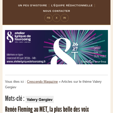
Skip
Aller
UN PEU D'HISTOIRE
L'ÉQUIPE RÉDACTIONNELLE
to
à
NOUS CONTACTER
Content
la
FB
X
IN
navigation
Vous êtes ici :
Crescendo Magazine
» Articles sur le thème
Valery
Gergiev
Mots-clé :
Valery Gergiev
Renée Fleming au MET, la plus belle des voix