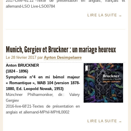
2017-Live--61’22’’-Texte de présentation en anglais, français et
allemand-LSO Live-LSO0784
LIRE LA SUITE
→
Munich, Gergiev et Bruckner : un mariage heureux
Le 28 février 2017
par
Ayrton Desimpelaere
Anton BRUCKNER
(1824 - 1896)
Symphonie n°4 en mi bémol majeur
« Romantique », WAB 104 (version 1878-
1880, Ed. Leopold Nowak, 1953)
Münchner Philharmoniker, dir.: Valery
Gergiev
2016-live-68’21-Textes de présentation en
anglais et allemand-MPhil-MPHL0002
LIRE LA SUITE
→