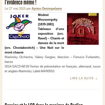
l’évidence même !
Le 27 mai 2015
par
Ayrton Desimpelaere
Modest
Moussorgsky
(1839-1881)
Tableaux d’une
exposition (orc.
Ravel) – Chants et
danses de la mort
(orc. Chostakovitch) – Une Nuit sur le
mont chauve
Mariinsky Orchestra, Valery Gergiev, direction – Ferrucio Furlanetto,
basse
2014-SACD-68’28-Textes de présentation en français, allemand, russe
et anglais-Mariinsky Label-MAR0553
LIRE LA SUITE
→