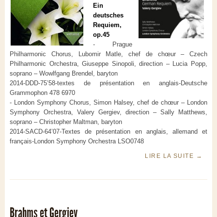
Ein
deutsches
Requiem,
op.45
- Prague
Philharmonic Chorus, Lubomir Matle, chef de chœur – Czech
Philharmonic Orchestra, Giuseppe Sinopoli, direction – Lucia Popp,
soprano – Wowlfgang Brendel, baryton
2014-DDD-75’58-textes de présentation en anglais-Deutsche
Grammophon 478 6970
- London Symphony Chorus, Simon Halsey, chef de chœur – London
Symphony Orchestra, Valery Gergiev, direction – Sally Matthews,
soprano – Christopher Maltman, baryton
2014-SACD-64’07-Textes de présentation en anglais, allemand et
français-London Symphony Orchestra LSO0748
LIRE LA SUITE
→
Brahms et Gergiev