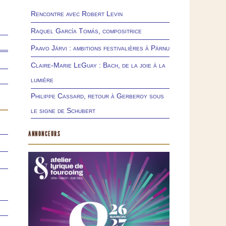
Rencontre avec Robert Levin
Raquel García Tomás, compositrice
Paavo Järvi : ambitions festivalières à Pärnu
Claire-Marie LeGuay : Bach, de la joie à la
lumière
Philippe Cassard, retour à Gerberoy sous
le signe de Schubert
ANNONCEURS