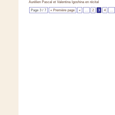
Aurélien Pascal et Valentina Igoshina en récital
Page 3 / 7
« Première page
«
…
2
3
4
…