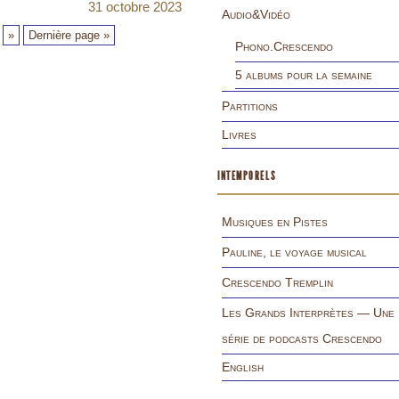
31 octobre 2023
Audio&Vidéo
»
Dernière page »
Phono.Crescendo
5 albums pour la semaine
Partitions
Livres
INTEMPORELS
Musiques en Pistes
Pauline, le voyage musical
Crescendo Tremplin
Les Grands Interprètes — Une
série de podcasts Crescendo
English