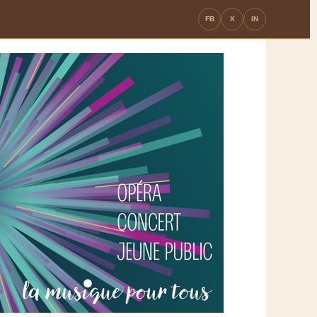
FB
X
IN