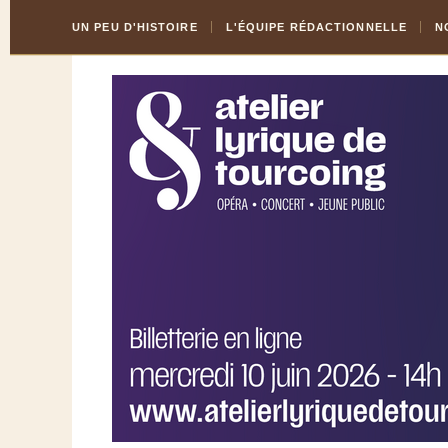
Skip
Aller
UN PEU D'HISTOIRE
L'ÉQUIPE RÉDACTIONNELLE
N
to
à
Content
la
navigation