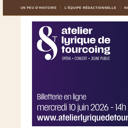
Skip
Aller
UN PEU D'HISTOIRE
L'ÉQUIPE RÉDACTIONNELLE
N
to
à
Content
la
navigation