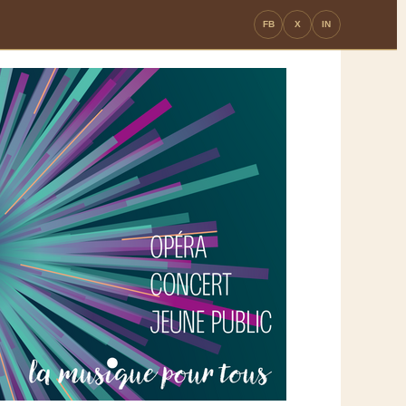
FB
X
IN