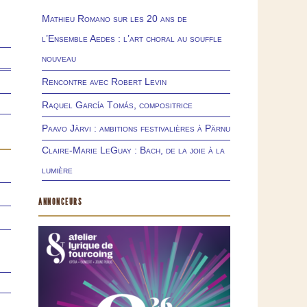
Mathieu Romano sur les 20 ans de
l’Ensemble Aedes : l’art choral au souffle
nouveau
Rencontre avec Robert Levin
Raquel García Tomás, compositrice
Paavo Järvi : ambitions festivalières à Pärnu
Claire-Marie LeGuay : Bach, de la joie à la
lumière
ANNONCEURS