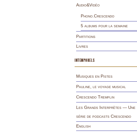
Audio&Vidéo
Phono.Crescendo
5 albums pour la semaine
Partitions
Livres
INTEMPORELS
Musiques en Pistes
Pauline, le voyage musical
Crescendo Tremplin
Les Grands Interprètes — Une
série de podcasts Crescendo
English