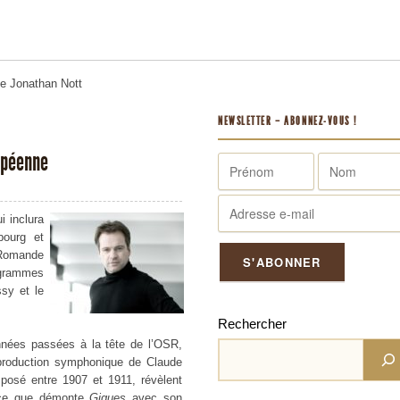
me
Jonathan Nott
NEWSLETTER – ABONNEZ-VOUS !
ropéenne
i inclura
bourg et
 Romande
ogrammes
sy et le
Rechercher
années passées à la tête de l’OSR,
 production symphonique de Claude
mposé entre 1907 et 1911, révèlent
, ce que démonte
Gigues
avec son