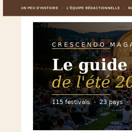
Skip
Aller
UN PEU D'HISTOIRE
L'ÉQUIPE RÉDACTIONNELLE
N
to
à
Content
la
navigation