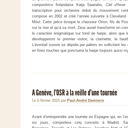
compositrice finlandaise Kaija Saariaho,
Ciel d’hiver
e
transcription pour orchestre réduit du mouvement cent
composé en 2002 et créé l’année suivante à Cleveland s
Möst. Cette pièce évoque le chasseur Orion, fils de Pos
sur la mer et qu’à sa mort, Zeus aurait transformé en con
le caractère énigmatique sur fond de harpe, alors que le
développeront le premier violon, la clarinette, le hau
L’éventail sonore se dépolie par paliers en sollicitant les
en fines touches que ponctuera la harpe toujours aussi m
A Genève, l’OSR à la veille d’une tournée
Le 6 février 2025
par
Paul-André Demierre
Avant d’entreprendre une tournée en Espagne qui, en l’
six jours, comportera cinq concerts à Madrid, Sa