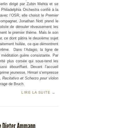
rlin dirigé par Zubin Mehta et se
Philadelphia Orchestra confié à la
avec l’OSR, elle choisit le
Premier
compagner, Jonathan Nott prend le
oliste de dérouler rêveusement les
ement le premier thème. Mais le son
r, ce dont pâtira le deuxième sujet
faitement huilée, ce que démontrent
xtrême. Dans l’Adagio, la ligne de
 méditation guère consistante. Par
orité plus corsée qui sous-tend les
si ébouriffant. Devant l’accueil
a prime jeunesse, Himari s’empresse
r,
Recitativo et
Scherzo pour violon
vrage de Bruch.
LIRE LA SUITE
→
de Dieter Ammann