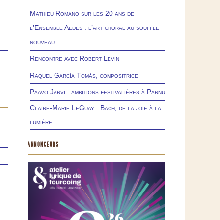
Mathieu Romano sur les 20 ans de
l’Ensemble Aedes : l’art choral au souffle
nouveau
Rencontre avec Robert Levin
Raquel García Tomás, compositrice
Paavo Järvi : ambitions festivalières à Pärnu
Claire-Marie LeGuay : Bach, de la joie à la
lumière
ANNONCEURS