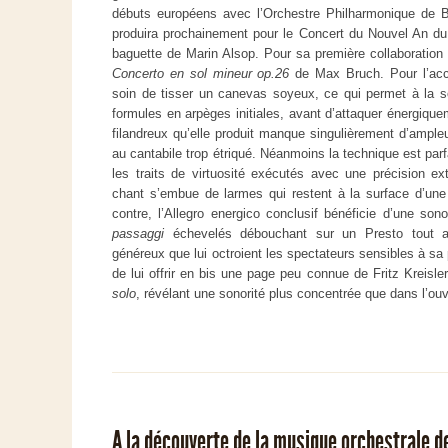
débuts européens avec l’Orchestre Philharmonique de Be
produira prochainement pour le Concert du Nouvel An du 
baguette de Marin Alsop. Pour sa première collaboration 
Concerto en sol mineur op.26
de Max Bruch. Pour l’ac
soin de tisser un canevas soyeux, ce qui permet à la s
formules en arpèges initiales, avant d’attaquer énergiqu
filandreux qu’elle produit manque singulièrement d’ampleu
au cantabile trop étriqué. Néanmoins la technique est par
les traits de virtuosité exécutés avec une précision e
chant s’embue de larmes qui restent à la surface d’une
contre, l’Allegro energico conclusif bénéficie d’une son
passaggi
échevelés débouchant sur un Presto tout aus
généreux que lui octroient les spectateurs sensibles à s
de lui offrir en bis une page peu connue de Fritz Kreisle
solo
, révélant une sonorité plus concentrée que dans l’ou
A la découverte de la musique orchestrale 