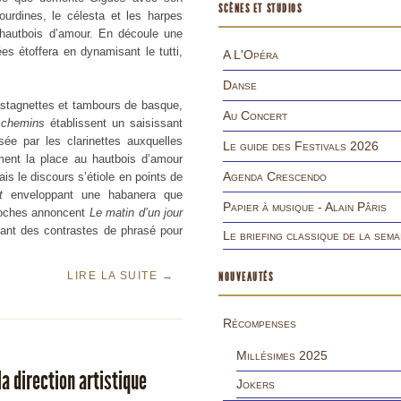
SCÈNES ET STUDIOS
urdines, le célesta et les harpes
 hautbois d’amour. En découle une
s étoffera en dynamisant le tutti,
A L'Opéra
Danse
astagnettes et tambours de basque,
Au Concert
s chemins
établissent un saisissant
sée par les clarinettes auxquelles
Le guide des Festivals 2026
ment la place au hautbois d’amour
Agenda Crescendo
is le discours s’étiole en points de
t
enveloppant une habanera que
Papier à musique - Alain Pâris
cloches annoncent
Le matin d’un jour
uant des contrastes de phrasé pour
Le briefing classique de la sema
LIRE LA SUITE
→
NOUVEAUTÉS
Récompenses
Millésimes 2025
a direction artistique
Jokers