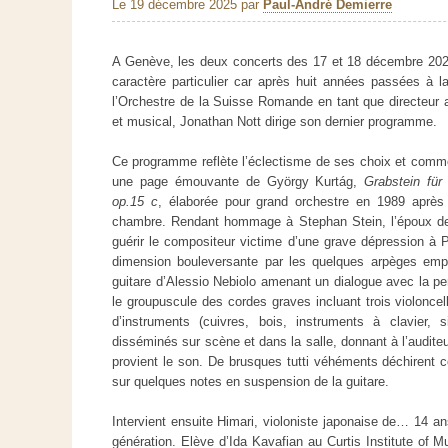
Le 19 décembre 2025
par
Paul-André Demierre
A Genève, les deux concerts des 17 et 18 décembre 202
caractère particulier car après huit années passées à l
l’Orchestre de la Suisse Romande en tant que directeur a
et musical, Jonathan Nott dirige son dernier programme.
Ce programme reflète l’éclectisme de ses choix et comm
une page émouvante de György Kurtág,
Grabstein für
op.15 c
, élaborée pour grand orchestre en 1989 après 
chambre. Rendant hommage à Stephan Stein, l’époux de 
guérir le compositeur victime d’une grave dépression à 
dimension bouleversante par les quelques arpèges empr
guitare d’Alessio Nebiolo amenant un dialogue avec la pe
le groupuscule des cordes graves incluant trois violonce
d’instruments (cuivres, bois, instruments à clavier, s
disséminés sur scène et dans la salle, donnant à l’auditeur
provient le son. De brusques tutti véhéments déchirent c
sur quelques notes en suspension de la guitare.
Intervient ensuite Himari, violoniste japonaise de… 14 a
génération. Elève d’Ida Kavafian au Curtis Institute of Mu