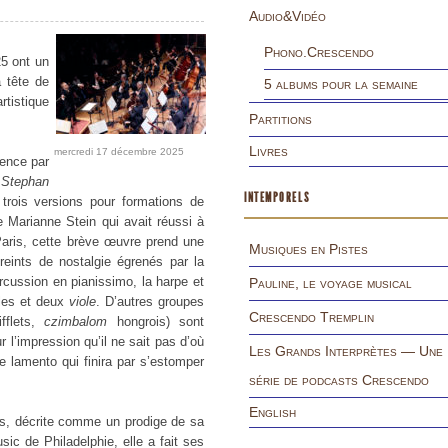
Audio&Vidéo
Phono.Crescendo
5 ont un
a tête de
5 albums pour la semaine
rtistique
Partitions
Livres
mercredi 17 décembre 2025
ence par
 Stephan
INTEMPORELS
trois versions pour formations de
Marianne Stein qui avait réussi à
Paris, cette brève œuvre prend une
Musiques en Pistes
eints de nostalgie égrenés par la
rcussion en pianissimo, la harpe et
Pauline, le voyage musical
lles et deux
viole
. D’autres groupes
Crescendo Tremplin
ifflets,
czimbalom
hongrois) sont
 l’impression qu’il ne sait pas d’où
Les Grands Interprètes — Une
e lamento qui finira par s’estomper
série de podcasts Crescendo
English
ns, décrite comme un prodige de sa
sic de Philadelphie, elle a fait ses