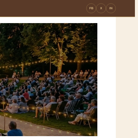
FB
X
IN