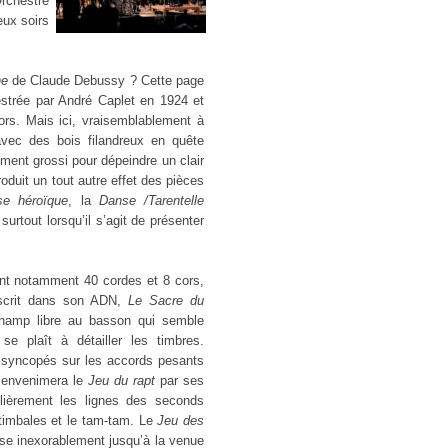
Orchestre
ux soirs
ne
de Claude Debussy ? Cette page
strée par André Caplet en 1924 et
ors. Mais ici, vraisemblablement à
 avec des bois filandreux en quête
ent grossi pour dépeindre un clair
oduit un tout autre effet des pièces
se héroïque
, la
Danse /Tarentelle
 surtout lorsqu’il s’agit de présenter
nt notamment 40 cordes et 8 cors,
nscrit dans son ADN,
Le Sacre du
champ libre au basson qui semble
se plaît à détailler les timbres.
 syncopés sur les accords pesants
’envenimera le
Jeu du rapt
par ses
ulièrement les lignes des seconds
timbales et le tam-tam. Le
Jeu des
e inexorablement jusqu’à la venue