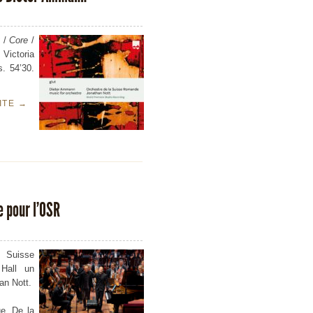
/
Core
/
 Victoria
s. 54’30.
UITE
→
e pour l’OSR
a Suisse
Hall un
an Nott.
e. De la