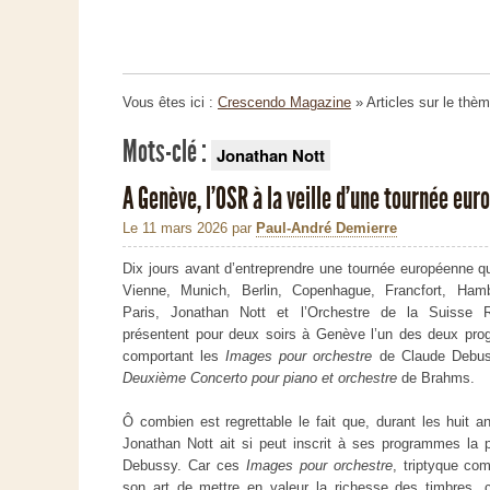
Vous êtes ici :
Crescendo Magazine
» Articles sur le thè
Mots-clé :
Jonathan Nott
A Genève, l'OSR à la veille d'une tournée eu
Le 11 mars 2026
par
Paul-André Demierre
Dix jours avant d’entreprendre une tournée européenne qu
Vienne, Munich, Berlin, Copenhague, Francfort, Ham
Paris, Jonathan Nott et l’Orchestre de la Suisse
présentent pour deux soirs à Genève l’un des deux pr
comportant les
Images pour orchestre
de Claude Debus
Deuxième Concerto
pour piano et orchestre
de Brahms.
Ô combien est regrettable le fait que, durant les huit 
Jonathan Nott ait si peut inscrit à ses programmes la
Debussy. Car ces
Images pour orchestre
, triptyque co
son art de mettre en valeur la richesse des timbres