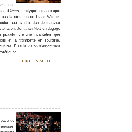
st une
ral d’
Orion
, triptyque gigantesque
ous la direction de Franz Welser-
éidon, qui avait le don de marcher
stellation. Jonathan Nott en dégage
 piccolo livre une incantation que
tbois et la trompette en sourdine.
 cuivres. Puis la vision s’estompera
ystérieuse.
LIRE LA SUITE
→
espace de
ragosse,