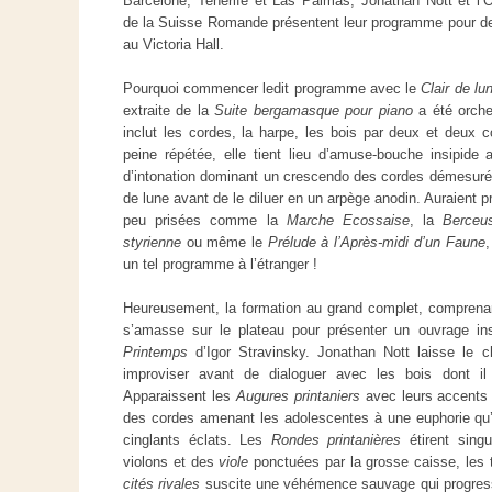
Barcelone, Tenerife et Las Palmas, Jonathan Nott et l’
de la Suisse Romande présentent leur programme pour de
au Victoria Hall.
Pourquoi commencer ledit programme avec le
Clair de lu
extraite de la
Suite bergamasque pour piano
a été orche
inclut les cordes, la harpe, les bois par deux et deux c
peine répétée, elle tient lieu d’amuse-bouche insipide
d’intonation dominant un crescendo des cordes démesurém
de lune avant de le diluer en un arpège anodin. Auraient pr
peu prisées comme la
Marche Ecossaise
, la
Berceu
styrienne
ou même le
Prélude à l’Après-midi d’un Faune
,
un tel programme à l’étranger !
Heureusement, la formation au grand complet, comprena
s’amasse sur le plateau pour présenter un ouvrage i
Printemps
d’Igor Stravinsky. Jonathan Nott laisse le 
improviser avant de dialoguer avec les bois dont il 
Apparaissent les
Augures printaniers
avec leurs accents
des cordes amenant les adolescentes à une euphorie qu
cinglants éclats. Les
Rondes printanières
étirent sing
violons et des
viole
ponctuées par la grosse caisse, les 
cités rivales
suscite une véhémence sauvage qui progress