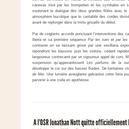
canevas irisé par les trompettes et les cymbales en so
soutenant le dialogue des deux grandes flûtes avec le
atmosphère bucolique que le cantabile des cordes divisée
avant de replonger dans la triste grisaille du début.
Par de cinglants accords ponctuant l’interventions des c
Iberia
et sa première séquence
Par les rues et par le
contraste en se laissant griser par une sevillana expo
répondront les bassons puis les violons, cédant rapide
langoureux contrecarré par un vigoureux appel de cors. Ma
suspension qu’appesantissent
Les parfums de la nui
développe le cor sur des basses fluides. De lointaines 
de fête
. Une lumière aveuglante galvanise cette feria jo
parvenir à une coda en apothéose.
A l’OSR Jonathan Nott quitte officiellement l