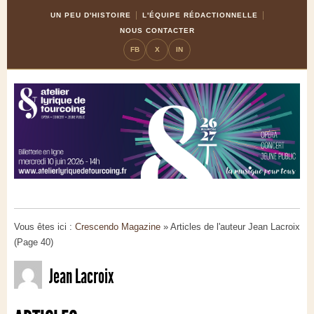
Skip
Aller
UN PEU D'HISTOIRE
L'ÉQUIPE RÉDACTIONNELLE
to
à
NOUS CONTACTER
Content
la
FB
X
IN
navigation
Vous êtes ici :
Crescendo Magazine
» Articles de l'auteur Jean Lacroix
(Page 40)
Jean Lacroix